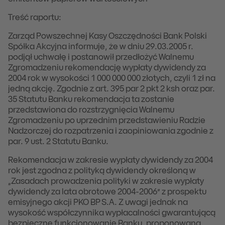
Treść raportu:
Zarząd Powszechnej Kasy Oszczędności Bank Polski
Spółka Akcyjna informuje, że w dniu 29.03.2005 r.
podjął uchwałę i postanowił przedłożyć Walnemu
Zgromadzeniu rekomendację wypłaty dywidendy za
2004 rok w wysokości 1 000 000 000 złotych, czyli 1 zł na
jedną akcję. Zgodnie z art. 395 par 2 pkt 2 ksh oraz par.
35 Statutu Banku rekomendacja ta zostanie
przedstawiona do rozstrzygnięcia Walnemu
Zgromadzeniu po uprzednim przedstawieniu Radzie
Nadzorczej do rozpatrzenia i zaopiniowania zgodnie z
par. 9 ust. 2 Statutu Banku.
Rekomendacja w zakresie wypłaty dywidendy za 2004
rok jest zgodna z polityką dywidendy określoną w
„Zasadach prowadzenia polityki w zakresie wypłaty
dywidendy za lata obrotowe 2004-2006” z prospektu
emisyjnego akcji PKO BP S.A. Z uwagi jednak na
wysokość współczynnika wypłacalności gwarantującą
bezpieczne funkcjonowanie Banku, proponowana