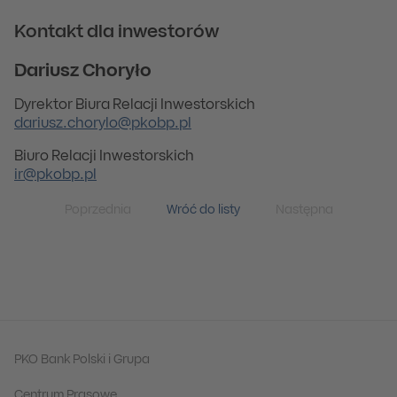
Kontakt dla inwestorów
Dariusz Choryło
Dyrektor Biura Relacji Inwestorskich
dariusz.chorylo@pkobp.pl
Biuro Relacji Inwestorskich
ir@pkobp.pl
Poprzednia
Wróć do listy
Następna
PKO Bank Polski i Grupa
Centrum Prasowe