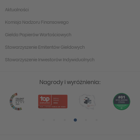
Aktualności
Komisja Nadzoru Finansowego
Giełda Papierów Wartościowych
Stowarzyszenie Emitentów Giełdowych
Stowarzyszenie Inwestorów Indywidualnych
Nagrody i wyróżnienia:
Pozycja numer 1
Pozycja numer 2
Pozycja numer 3
Pozycja numer 4
Pozycja numer 5
Pozycja numer 6