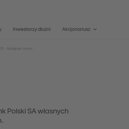
y
Inwestorzy dłużni
Akcjonariusz
Raport Bieżący 55/2012 - Nabycie i umorzenie przez PKO Bank Polski SA własnych dłużnych papierów wartościowych.
nk Polski SA własnych
.