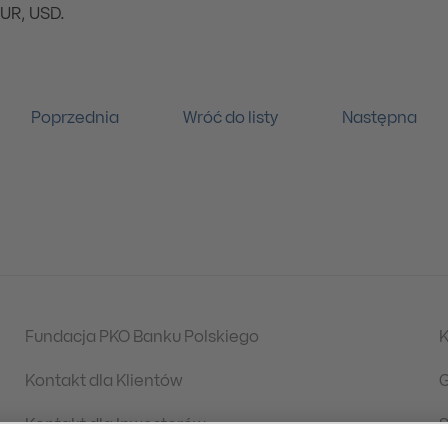
EUR, USD.
Poprzednia
Wróć do listy
Następna
Fundacja PKO Banku Polskiego
K
Kontakt dla Klientów
G
Kontakt dla Inwestorów
S