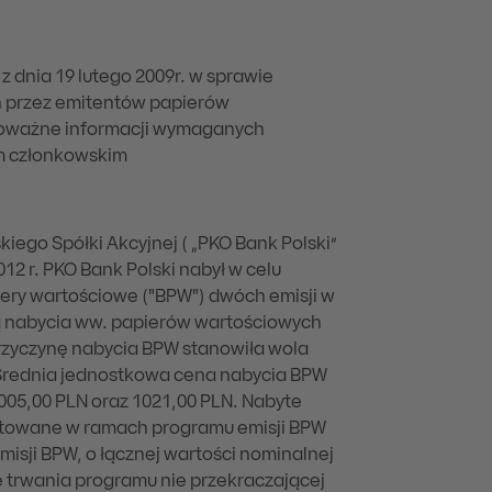
 z dnia 19 lutego 2009r. w sprawie
h przez emitentów papierów
oważne informacji wymaganych
m członkowskim
ego Spółki Akcyjnej ( „PKO Bank Polski”
2012 r. PKO Bank Polski nabył w celu
ry wartościowe ("BPW") dwóch emisji w
ną nabycia ww. papierów wartościowych
rzyczynę nabycia BPW stanowiła wola
. Średnia jednostkowa cena nabycia BPW
005,00 PLN oraz 1021,00 PLN. Nabyte
itowane w ramach programu emisji BPW
isji BPW, o łącznej wartości nominalnej
trwania programu nie przekraczającej