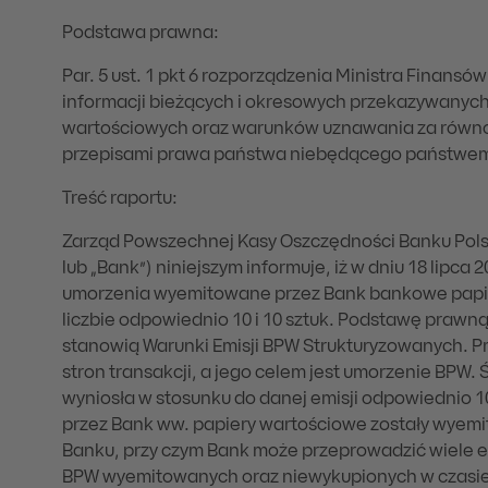
Podstawa prawna:
Par. 5 ust. 1 pkt 6 rozporządzenia Ministra Finansów
informacji bieżących i okresowych przekazywanyc
wartościowych oraz warunków uznawania za równ
przepisami prawa państwa niebędącego państwe
Treść raportu:
Zarząd Powszechnej Kasy Oszczędności Banku Polski
lub „Bank”) niniejszym informuje, iż w dniu 18 lipca 
umorzenia wyemitowane przez Bank bankowe papie
liczbie odpowiednio 10 i 10 sztuk. Podstawę praw
stanowią Warunki Emisji BPW Strukturyzowanych. P
stron transakcji, a jego celem jest umorzenie BPW
wyniosła w stosunku do danej emisji odpowiednio 1
przez Bank ww. papiery wartościowe zostały wyem
Banku, przy czym Bank może przeprowadzić wiele em
BPW wyemitowanych oraz niewykupionych w czasie 