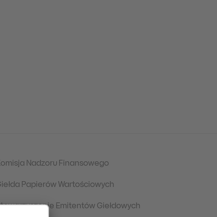
omisja Nadzoru Finansowego
iełda Papierów Wartościowych
towarzyszenie Emitentów Giełdowych