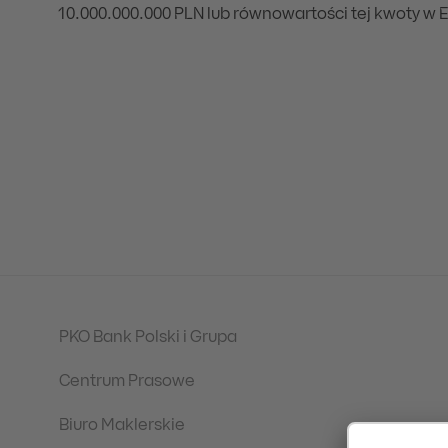
10.000.000.000 PLN lub równowartości tej kwoty w 
PKO Bank Polski i Grupa
Centrum Prasowe
Biuro Maklerskie