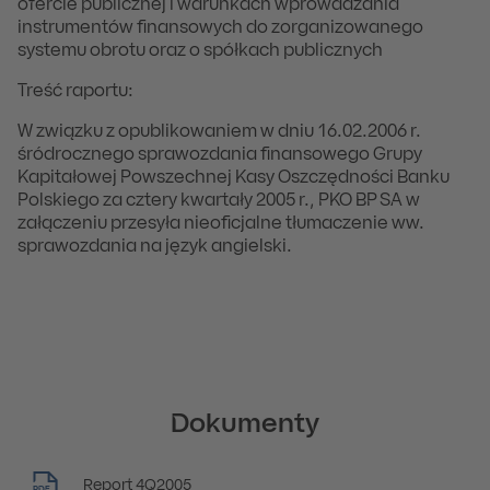
ofercie publicznej i warunkach wprowadzania
instrumentów finansowych do zorganizowanego
systemu obrotu oraz o spółkach publicznych
Treść raportu:
W związku z opublikowaniem w dniu 16.02.2006 r.
śródrocznego sprawozdania finansowego Grupy
Kapitałowej Powszechnej Kasy Oszczędności Banku
Polskiego za cztery kwartały 2005 r., PKO BP SA w
załączeniu przesyła nieoficjalne tłumaczenie ww.
sprawozdania na język angielski.
Dokumenty
Report 4Q2005