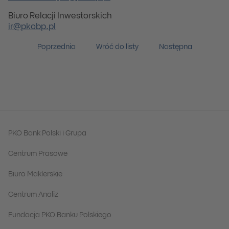
Biuro Relacji Inwestorskich
ir@pkobp.pl
Poprzednia
Wróć do listy
Następna
PKO Bank Polski i Grupa
Centrum Prasowe
Biuro Maklerskie
Centrum Analiz
Fundacja PKO Banku Polskiego