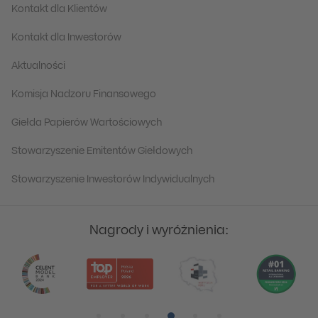
Kontakt dla Klientów
Kontakt dla Inwestorów
Aktualności
Komisja Nadzoru Finansowego
Giełda Papierów Wartościowych
Stowarzyszenie Emitentów Giełdowych
Stowarzyszenie Inwestorów Indywidualnych
Nagrody i wyróżnienia:
Pozycja numer 1
Pozycja numer 2
Pozycja numer 3
Pozycja numer 4
Pozycja numer 5
Pozycja numer 6