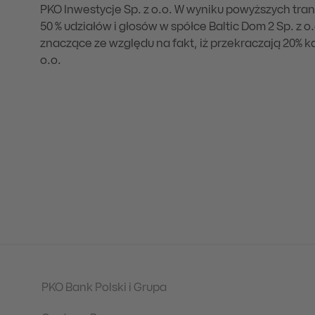
PKO Inwestycje Sp. z o.o. W wyniku powyższych tran
50 % udziałów i głosów w spółce Baltic Dom 2 Sp. z
znaczące ze względu na fakt, iż przekraczają 20% k
o.o.
PKO Bank Polski i Grupa