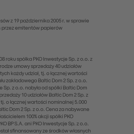
nsów z 19 października 2005 r. w sprawie
h przez emitentów papierów
08 roku spółka PKO Inwestycje Sp. z o.o. z
 drodze umowy sprzedaży 40 udziałów
tych każdy udział, tj. o łącznej wartości
łu zakładowego Baltic Dom 2 Sp. z o.o.
 Sp. z o.o. nabyła od spółki Baltic Dom
przedaży 10 udziałów Baltic Dom 2 Sp. z
 tj. o łącznej wartości nominalnej 5.000
ltic Dom 2 Sp. z o.o. Cena za nabywane
łaścicielem 100% akcji spółki PKO
KO BP S.A. ani PKO Inwestycje Sp. z o.o.
został sfinansowany ze środków własnych