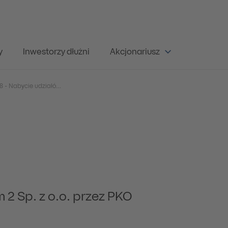
y
Inwestorzy dłużni
Akcjonariusz
Raport Bieżący 9/2008 - Nabycie udziałów spółki Baltic Dom 2 Sp. z o.o. przez PKO Inwestycje Sp. z o.o.
 2 Sp. z o.o. przez PKO