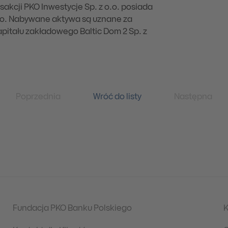
sakcji PKO Inwestycje Sp. z o.o. posiada
 o.o. Nabywane aktywa są uznane za
apitału zakładowego Baltic Dom 2 Sp. z
Poprzednia
Wróć do listy
Następna
Fundacja PKO Banku Polskiego
K