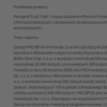
Podstawa prawna:
Paragraf 5 ust 1 pkt 1 rozporządzenia Ministra Fina
informacji bieżących i okresowych przekazywanyc
wartościowych.
Treść raportu:
Zarząd PKO BP SA informuje, iż w dniu 28 stycznia 20
siedzibą w Warszawie nabyła od osoby fizycznej w
Baltic Dom 2 Sp. z o.o. o wartości nominalnej 500 zło
nominalnej 20.000 złotych, stanowiących 40% kapita
Ponadto w dniu 28 stycznia 2008 roku PKO Inwestycje
Sp. z o.o. z siedzibą w Warszawie w drodze umowy s
o.o. o wartości nominalnej 500 złotych każdy udział,
złotych, stanowiących 10% kapitału zakładowego Ba
udziały wyniosła 5.940.000 złotych. PKO BP SA jest w
Inwestycje Sp. z o.o. Zbywający nie są powiązani z P
Zakup ma charakter inwestycji długoterminowej i 