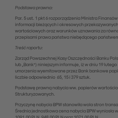
Podstawa prawna:
Par. 5 ust. 1 pkt 6 rozporządzenia Ministra Finansów
informacji bieżących i okresowych przekazywanyc
wartościowych oraz warunków uznawania za równ
przepisami prawa państwa niebędącego państwe
Treść raportu:
Zarząd Powszechnej Kasy Oszczędności Banku Polski
lub „Bank”) niniejszym informuje, iż w dniu 19 lutego
umorzenia wyemitowane przez Bank bankowe papier
liczbie odpowiednio 65, 15 i 379 sztuk.
Podstawę prawną nabycia ww. papierów wartościo
Strukturyzowanych.
Przyczynę nabycia BPW stanowiła wola stron transa
Średnia jednostkowa cena nabycia BPW wyniosła w
1091,00 PLN, 948,00 PLN oraz 1071,00 PLN.