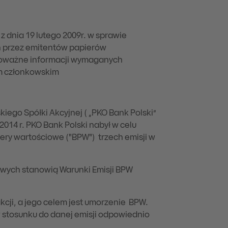
 z dnia 19 lutego 2009r. w sprawie
h przez emitentów papierów
oważne informacji wymaganych
m członkowskim
ego Spółki Akcyjnej ( „PKO Bank Polski”
 2014 r. PKO Bank Polski nabył w celu
y wartościowe ("BPW") trzech emisji w
wych stanowią Warunki Emisji BPW
kcji, a jego celem jest umorzenie BPW.
 stosunku do danej emisji odpowiednio