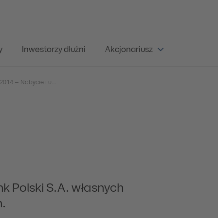
y
Inwestorzy dłużni
Akcjonariusz
Raport bieżący nr 13/2014 – Nabycie i umorzenie przez PKO Bank Polski S.A. własnych dłużnych papierów wartościowych.
k Polski S.A. własnych
.