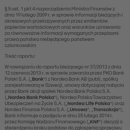
§ 5 ust. 1 pkt 4 rozporządzenia Ministra Finansów z
dnia 19 lutego 2009 r. w sprawie informacji bieżących i
okresowych przekazywanych przez emitentów
papierów wartościowych oraz warunków uznawania
za równoważne informacji wymaganych przepisami
prawa państwa niebędącego państwem
członkowskim
Treść raportu:
W nawiązaniu do raportu bieżącego nr 37/2013 z dnia
12 czerwca 2013 r. w sprawie zawarcia przez PKO Bank
Polski S.A. („
Bank
”) z Nordea Bank AB (publ), spółką
zarejestrowaną w Szwecji, umowy dotyczącej nabycia
przez Bank akcji spółek Nordea Bank Polska S.A.
(„
Nordea Bank Polska
”), Nordea Polska Towarzystwo
Ubezpieczeń na Życie S.A. („
Nordea Life Polska
”) oraz
Nordea Finance Polska S.A. („
Umowa
”, „
Transakcja
”),
Bank informuje o podjęciu w dniu 25 lutego 2014 r.
przez Komisję Nadzoru Finansowego („
KNF
”) decyzji o
stwierdzeniu braku podstaw do zgłoszenia sprzeciwu