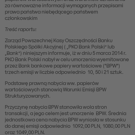
za równoważne informacji wymaganych przepisami
prawa państwa niebędącego państwem
członkowskim
Treść raportu:
Zarząd Powszechnej Kasy Oszczędności Banku
Polskiego Spółki Akcyjnej ( „PKO Bank Polski” lub
„Bank”) niniejszym informuje, iż w dniu 5 marca 2014 r.
PKO Bank Polski nabył w celu umorzenia wyemitowane
przez Bank bankowe papiery wartościowe ("BPW")
trzech emisji w liczbie odpowiednio 10, 50 i 21 sztuk.
Podstawę prawną nabycia ww. papierów
wartościowych stanowią Warunki Emisji BPW
Strukturyzowanych.
Przyczynę nabycia BPW stanowiła wola stron
transakcji, a jego celem jest umorzenie BPW. Średnia
jednostkowa cena nabycia BPW wyniosła w stosunku
do danej emisji odpowiednio 1092,00 PLN, 1080,00 PLN
oraz 1049,00 PLN.