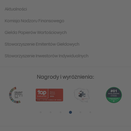
Aktualności
Komisja Nadzoru Finansowego
Giełda Papierów Wartościowych
Stowarzyszenie Emitentów Giełdowych
Stowarzyszenie Inwestorów Indywidualnych
Nagrody i wyróżnienia:
Pozycja numer 1
Pozycja numer 2
Pozycja numer 3
Pozycja numer 4
Pozycja numer 5
Pozycja numer 6