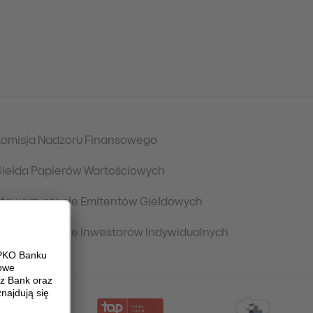
omisja Nadzoru Finansowego
iełda Papierów Wartościowych
towarzyszenie Emitentów Giełdowych
towarzyszenie Inwestorów Indywidualnych