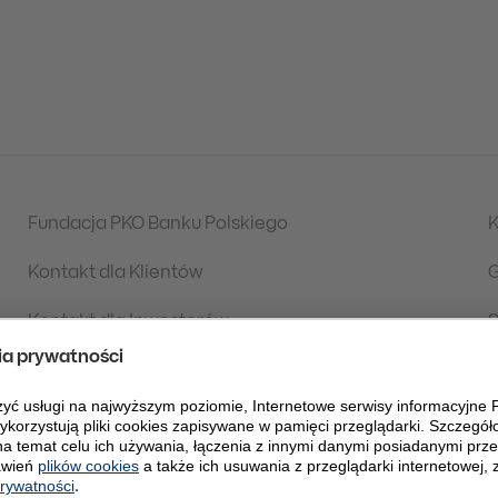
Fundacja PKO Banku Polskiego
K
Kontakt dla Klientów
G
Kontakt dla Inwestorów
S
Aktualności
S