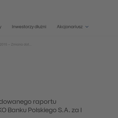
y
Inwestorzy dłużni
Akcjonariusz
Raport bieżący nr 23/2015 – Zmiana daty przekazania skonsolidowanego raportu kwartalnego Grupy Kapitałowej PKO Banku Polskiego S.A. za I kwartał 2015 r.
idowanego raportu
O Banku Polskiego S.A. za I