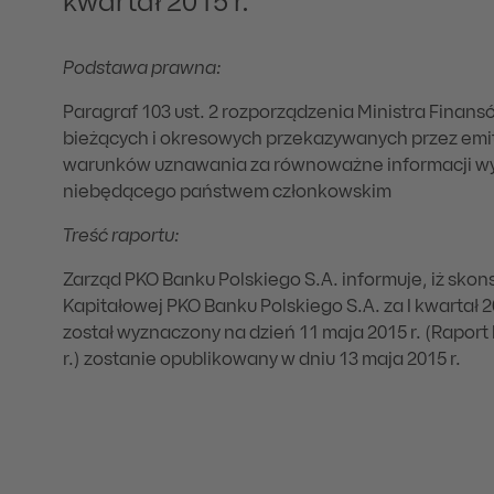
kwartał 2015 r.
Podstawa prawna:
Paragraf 103 ust. 2 rozporządzenia Ministra Finansó
bieżących i okresowych przekazywanych przez em
warunków uznawania za równoważne informacji w
niebędącego państwem członkowskim
Treść raportu:
Zarząd PKO Banku Polskiego S.A. informuje, iż sko
Kapitałowej PKO Banku Polskiego S.A. za I kwartał 
został wyznaczony na dzień 11 maja 2015 r. (Raport 
r.) zostanie opublikowany w dniu 13 maja 2015 r.