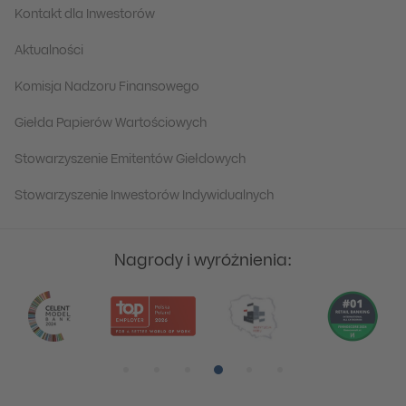
Kontakt dla Inwestorów
Aktualności
Komisja Nadzoru Finansowego
Giełda Papierów Wartościowych
Stowarzyszenie Emitentów Giełdowych
Stowarzyszenie Inwestorów Indywidualnych
Nagrody i wyróżnienia:
Pozycja numer 1
Pozycja numer 2
Pozycja numer 3
Pozycja numer 4
Pozycja numer 5
Pozycja numer 6