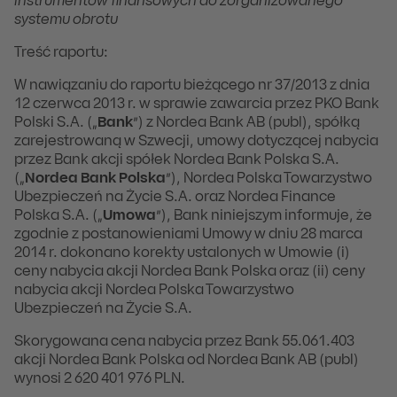
instrumentów finansowych do zorganizowanego
systemu obrotu
Treść raportu:
W nawiązaniu do raportu bieżącego nr 37/2013 z dnia
12 czerwca 2013 r. w sprawie zawarcia przez PKO Bank
Polski S.A. („
Bank
”) z Nordea Bank AB (publ), spółką
zarejestrowaną w Szwecji, umowy dotyczącej nabycia
przez Bank akcji spółek Nordea Bank Polska S.A.
(„
Nordea Bank Polska
”), Nordea Polska Towarzystwo
Ubezpieczeń na Życie S.A. oraz Nordea Finance
Polska S.A. („
Umowa
”), Bank niniejszym informuje, że
zgodnie z postanowieniami Umowy w dniu 28 marca
2014 r. dokonano korekty ustalonych w Umowie (i)
ceny nabycia akcji Nordea Bank Polska oraz (ii) ceny
nabycia akcji Nordea Polska Towarzystwo
Ubezpieczeń na Życie S.A.
Skorygowana cena nabycia przez Bank 55.061.403
akcji Nordea Bank Polska od Nordea Bank AB (publ)
wynosi 2 620 401 976 PLN.