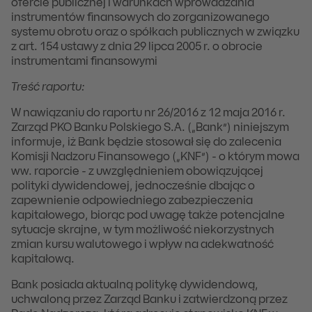
ofercie publicznej i warunkach wprowadzania
instrumentów finansowych do zorganizowanego
systemu obrotu oraz o spółkach publicznych w związku
z art. 154 ustawy z dnia 29 lipca 2005 r. o obrocie
instrumentami finansowymi
Treść raportu:
W nawiązaniu do raportu nr 26/2016 z 12 maja 2016 r.
Zarząd PKO Banku Polskiego S.A. („Bank”) niniejszym
informuje, iż Bank będzie stosował się do zalecenia
Komisji Nadzoru Finansowego („KNF”) - o którym mowa
ww. raporcie - z uwzględnieniem obowiązującej
polityki dywidendowej, jednocześnie dbając o
zapewnienie odpowiedniego zabezpieczenia
kapitałowego, biorąc pod uwagę także potencjalne
sytuacje skrajne, w tym możliwość niekorzystnych
zmian kursu walutowego i wpływ na adekwatność
kapitałową.
Bank posiada aktualną politykę dywidendową,
uchwaloną przez Zarząd Banku i zatwierdzoną przez