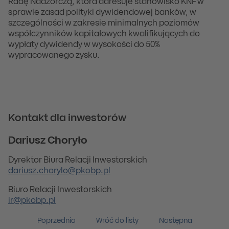
Radę Nadzorczą, która adresuje stanowisko KNF w
sprawie zasad polityki dywidendowej banków, w
szczególności w zakresie minimalnych poziomów
współczynników kapitałowych kwalifikujących do
wypłaty dywidendy w wysokości do 50%
wypracowanego zysku.
Kontakt dla inwestorów
Dariusz Choryło
Dyrektor Biura Relacji Inwestorskich
dariusz.chorylo@pkobp.pl
Biuro Relacji Inwestorskich
ir@pkobp.pl
Poprzednia
Wróć do listy
Następna