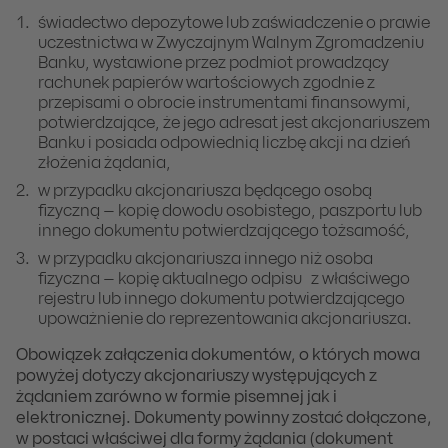
świadectwo depozytowe lub zaświadczenie o prawie
uczestnictwa w Zwyczajnym Walnym Zgromadzeniu
Banku, wystawione przez podmiot prowadzący
rachunek papierów wartościowych zgodnie z
przepisami o obrocie instrumentami finansowymi,
potwierdzające, że jego adresat jest akcjonariuszem
Banku i posiada odpowiednią liczbę akcji na dzień
złożenia żądania,
w przypadku akcjonariusza będącego osobą
fizyczną – kopię dowodu osobistego, paszportu lub
innego dokumentu potwierdzającego tożsamość,
w przypadku akcjonariusza innego niż osoba
fizyczna – kopię aktualnego odpisu z właściwego
rejestru lub innego dokumentu potwierdzającego
upoważnienie do reprezentowania akcjonariusza.
Obowiązek załączenia dokumentów, o których mowa
powyżej dotyczy akcjonariuszy występujących z
żądaniem zarówno w formie pisemnej jak i
elektronicznej. Dokumenty powinny zostać dołączone,
w postaci właściwej dla formy żądania (dokument