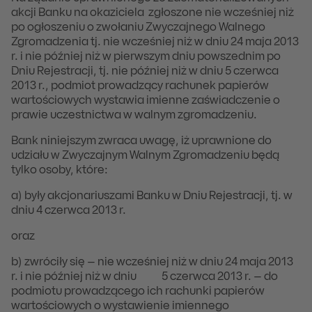
akcji Banku na okaziciela zgłoszone nie wcześniej niż
po ogłoszeniu o zwołaniu Zwyczajnego Walnego
Zgromadzenia tj. nie wcześniej niż w dniu 24 maja 2013
r. i nie później niż w pierwszym dniu powszednim po
Dniu Rejestracji, tj. nie później niż w dniu 5 czerwca
2013 r., podmiot prowadzący rachunek papierów
wartościowych wystawia imienne zaświadczenie o
prawie uczestnictwa w walnym zgromadzeniu.
Bank niniejszym zwraca uwagę, iż uprawnione do
udziału w Zwyczajnym Walnym Zgromadzeniu będą
tylko osoby, które:
a) były akcjonariuszami Banku w Dniu Rejestracji, tj. w
dniu 4 czerwca 2013 r.
oraz
b) zwróciły się – nie wcześniej niż w dniu 24 maja 2013
r. i nie później niż w dniu 5 czerwca 2013 r. – do
podmiotu prowadzącego ich rachunki papierów
wartościowych o wystawienie imiennego