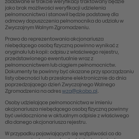
zadawane w trakcie weryfikacji traktowany będzie
jako brak możliwości weryfikacji udzielenia
pełnomocnictwa i stanowił będzie podstawę dla
odmowy dopuszczenia pełnomocnika do udziału w
Zwyczajnym Walnym Zgromadzeniu.
Prawo do reprezentowania akcjonariusza
niebędącego osobą fizyczną powinno wynikać z
oryginału lub kopii: odpisu z właściwego rejestru,
przedstawionego ewentualnie wraz z
pełnomocnictwem lub ciągiem pełnomocnictw.
Dokumenty te powinny być okazane przy sporządzaniu
listy obecności lub przesłane elektronicznie do dnia
poprzedzającego dzień Zwyczajnego Walnego
Zgromadzenia na adres
wza@pkobp.pl
.
Osoby udzielające pełnomocnictwa w imieniu
akcjonariusza niebędącego osobą fizyczną powinny
być uwidocznione w aktualnym odpisie z właściwego
dla danego akcjonariusza rejestru.
W przypadku pojawiających się wątpliwości co do