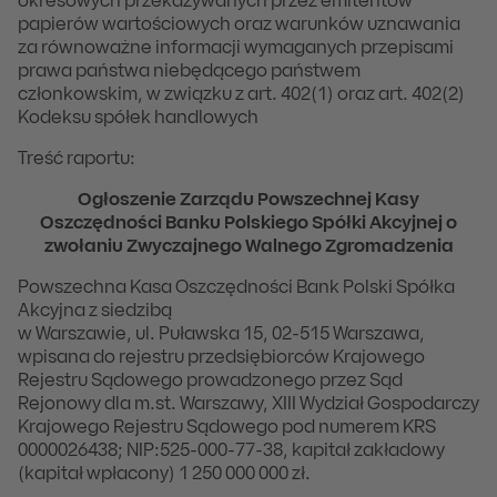
okresowych przekazywanych przez emitentów
papierów wartościowych oraz warunków uznawania
za równoważne informacji wymaganych przepisami
prawa państwa niebędącego państwem
członkowskim, w związku z art. 402(1) oraz art. 402(2)
Kodeksu spółek handlowych
Treść raportu:
Ogłoszenie Zarządu Powszechnej Kasy
Oszczędności Banku Polskiego Spółki Akcyjnej o
zwołaniu Zwyczajnego Walnego Zgromadzenia
Powszechna Kasa Oszczędności Bank Polski Spółka
Akcyjna z siedzibą
w Warszawie, ul. Puławska 15, 02-515 Warszawa,
wpisana do rejestru przedsiębiorców Krajowego
Rejestru Sądowego prowadzonego przez Sąd
Rejonowy dla m.st. Warszawy, XIII Wydział Gospodarczy
Krajowego Rejestru Sądowego pod numerem KRS
0000026438; NIP:525-000-77-38, kapitał zakładowy
(kapitał wpłacony) 1 250 000 000 zł.