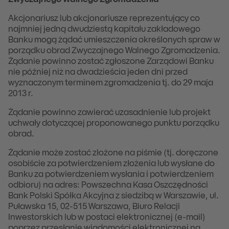
Zwyczajnego Walnego Zgromadzenia
Akcjonariusz lub akcjonariusze reprezentujący co
najmniej jedną dwudziestą kapitału zakładowego
Banku mogą żądać umieszczenia określonych spraw w
porządku obrad Zwyczajnego Walnego Zgromadzenia.
Żądanie powinno zostać zgłoszone Zarządowi Banku
nie później niż na dwadzieścia jeden dni przed
wyznaczonym terminem zgromadzenia tj. do 29 maja
2013 r.
Żądanie powinno zawierać uzasadnienie lub projekt
uchwały dotyczącej proponowanego punktu porządku
obrad.
Żądanie może zostać złożone na piśmie (tj. doręczone
osobiście za potwierdzeniem złożenia lub wysłane do
Banku za potwierdzeniem wysłania i potwierdzeniem
odbioru) na adres: Powszechna Kasa Oszczędności
Bank Polski Spółka Akcyjna z siedzibą w Warszawie, ul.
Puławska 15, 02-515 Warszawa, Biuro Relacji
Inwestorskich lub w postaci elektronicznej (e-mail)
poprzez przesłanie wiadomości elektronicznej na