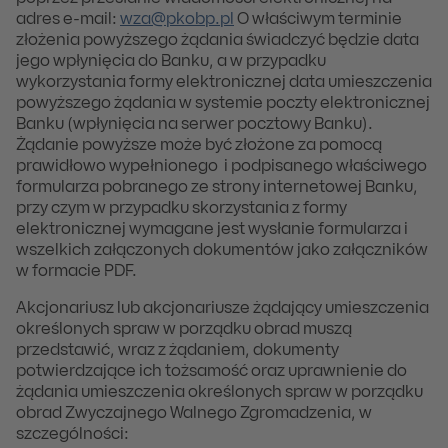
adres e-mail:
wza@pkobp.pl
O właściwym terminie
złożenia powyższego żądania świadczyć będzie data
jego wpłynięcia do Banku, a w przypadku
wykorzystania formy elektronicznej data umieszczenia
powyższego żądania w systemie poczty elektronicznej
Banku (wpłynięcia na serwer pocztowy Banku).
Żądanie powyższe może być złożone za pomocą
prawidłowo wypełnionego i podpisanego właściwego
formularza pobranego ze strony internetowej Banku,
przy czym w przypadku skorzystania z formy
elektronicznej wymagane jest wysłanie formularza i
wszelkich załączonych dokumentów jako załączników
w formacie PDF.
Akcjonariusz lub akcjonariusze żądający umieszczenia
określonych spraw w porządku obrad muszą
przedstawić, wraz z żądaniem, dokumenty
potwierdzające ich tożsamość oraz uprawnienie do
żądania umieszczenia określonych spraw w porządku
obrad Zwyczajnego Walnego Zgromadzenia, w
szczególności: