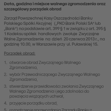
Data, godzina i miejsce walnego zgromadzenia oraz
szczegółowy porządek obrad
Zarząd Powszechnej Kasy Oszczędności Banku
Polskiego Spółki Akcyjnej („PKO Bank Polski SA” lub
„Bank”) na podstawie art. 399 § 1 w związku z art. 395 §
1 Kodeksu spółek handlowych zwołuje Zwyczajne
Walne Zgromadzenie na dzień 20 czerwca 2013 r., na
godzinę 10.00, w Warszawie przy ul. Puławskiej 15.
Porządek obrad:
otwarcie obrad Zwyczajnego Walnego
Zgromadzenia,
wybór Przewodniczącego Zwyczajnego Walnego
Zgromadzenia,
stwierdzenie prawidłowości zwołania Zwyczajnego
Walnego Zgromadzenia i jego zdolności do
powzięcia wiążących uchwał,
przyjęcie porządku obrad,
rozpatrzenie sprawozdania Zarządu Banku z