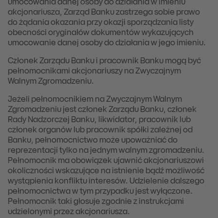
umocowania danej osoby do działania w imieniu
akcjonariusza, Zarząd Banku zastrzega sobie prawo
do żądania okazania przy okazji sporządzania listy
obecności oryginałów dokumentów wykazujących
umocowanie danej osoby do działania w jego imieniu.
Członek Zarządu Banku i pracownik Banku mogą być
pełnomocnikami akcjonariuszy na Zwyczajnym
Walnym Zgromadzeniu.
Jeżeli pełnomocnikiem na Zwyczajnym Walnym
Zgromadzeniu jest członek Zarządu Banku, członek
Rady Nadzorczej Banku, likwidator, pracownik lub
członek organów lub pracownik spółki zależnej od
Banku, pełnomocnictwo może upoważniać do
reprezentacji tylko na jednym walnym zgromadzeniu.
Pełnomocnik ma obowiązek ujawnić akcjonariuszowi
okoliczności wskazujące na istnienie bądź możliwość
wystąpienia konfliktu interesów. Udzielenie dalszego
pełnomocnictwa w tym przypadku jest wyłączone.
Pełnomocnik taki głosuje zgodnie z instrukcjami
udzielonymi przez akcjonariusza.