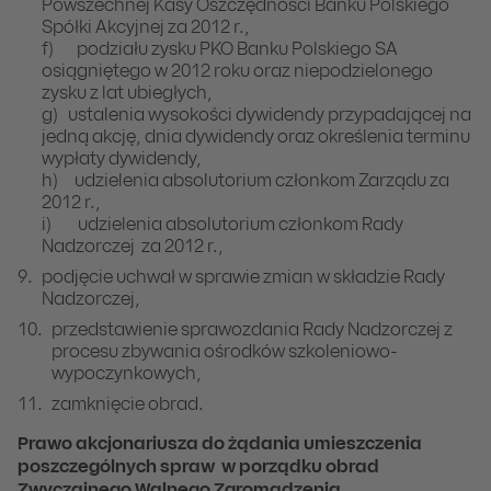
Powszechnej Kasy Oszczędności Banku Polskiego
Spółki Akcyjnej za 2012 r.,
f) podziału zysku PKO Banku Polskiego SA
osiągniętego w 2012 roku oraz niepodzielonego
zysku z lat ubiegłych,
g) ustalenia wysokości dywidendy przypadającej na
jedną akcję, dnia dywidendy oraz określenia terminu
wypłaty dywidendy,
h) udzielenia absolutorium członkom Zarządu za
2012 r.,
i) udzielenia absolutorium członkom Rady
Nadzorczej za 2012 r.,
podjęcie uchwał w sprawie zmian w składzie Rady
Nadzorczej,
przedstawienie sprawozdania Rady Nadzorczej z
procesu zbywania ośrodków szkoleniowo-
wypoczynkowych,
zamknięcie obrad.
Prawo akcjonariusza do żądania umieszczenia
poszczególnych spraw w porządku obrad