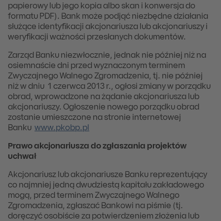
papierowy lub jego kopia albo skan i konwersja do
formatu PDF). Bank może podjąć niezbędne działania
służące identyfikacji akcjonariusza lub akcjonariuszy i
weryfikacji ważności przesłanych dokumentów.
Zarząd Banku niezwłocznie, jednak nie później niż na
osiemnaście dni przed wyznaczonym terminem
Zwyczajnego Walnego Zgromadzenia, tj. nie później
niż w dniu 1 czerwca 2013 r., ogłosi zmiany w porządku
obrad, wprowadzone na żądanie akcjonariusza lub
akcjonariuszy. Ogłoszenie nowego porządku obrad
zostanie umieszczone na stronie internetowej
Banku
www.pkobp.pl
Prawo akcjonariusza do zgłaszania projektów
uchwał
Akcjonariusz lub akcjonariusze Banku reprezentujący
co najmniej jedną dwudziestą kapitału zakładowego
mogą, przed terminem Zwyczajnego Walnego
Zgromadzenia, zgłaszać Bankowi na piśmie (tj.
doręczyć osobiście za potwierdzeniem złożenia lub