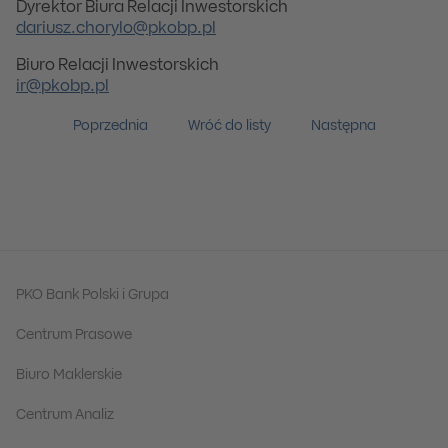
Dyrektor Biura Relacji Inwestorskich
dariusz.chorylo@pkobp.pl
Biuro Relacji Inwestorskich
ir@pkobp.pl
Poprzednia
Wróć do listy
Następna
PKO Bank Polski i Grupa
Centrum Prasowe
Biuro Maklerskie
Centrum Analiz