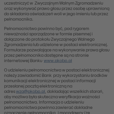
uczestniczyć w Zwyczajnym Walnym Zgromadzeniu
oraz wykonywać prawo głosu przez osobę uprawnioną
do składania oświadczeń woli w jego imieniu lub przez
pełnomocnika.
Pełnomocnictwo powinno być, pod rygorem
nieważności sporządzone w formie pisemnej i
dołączone do protokołu Zwyczajnego Walnego
Zgromadzenia lub udzielone w postaci elektronicznej.
Formularze pozwalające na wykonywanie prawa głosu
przez pełnomocnika dostępne są na stronie
internetowej Banku
www.pkobp.pl
O udzieleniu pełnomocnictwa w postaci elektronicznej
należy zawiadomić Bank przy wykorzystaniu środków
komunikacji elektronicznej w postaci informacji
przesłanej pocztą elektroniczną na
adres
wza@pkobp.pl
, dokładając wszelkich starań,
aby możliwa była skuteczna weryfikacja ważności
pełnomocnictwa. Informacja o udzieleniu
pełnomocnictwa powinna zawierać dokładne
oznaczenie pełnomocnika i mocodawcy (ze