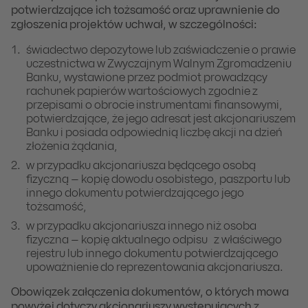
potwierdzające ich tożsamość oraz uprawnienie do
zgłoszenia projektów uchwał, w szczególności:
świadectwo depozytowe lub zaświadczenie o prawie
uczestnictwa w Zwyczajnym Walnym Zgromadzeniu
Banku, wystawione przez podmiot prowadzący
rachunek papierów wartościowych zgodnie z
przepisami o obrocie instrumentami finansowymi,
potwierdzające, że jego adresat jest akcjonariuszem
Banku i posiada odpowiednią liczbę akcji na dzień
złożenia żądania,
w przypadku akcjonariusza będącego osobą
fizyczną – kopię dowodu osobistego, paszportu lub
innego dokumentu potwierdzającego jego
tożsamość,
w przypadku akcjonariusza innego niż osoba
fizyczna – kopię aktualnego odpisu z właściwego
rejestru lub innego dokumentu potwierdzającego
upoważnienie do reprezentowania akcjonariusza.
Obowiązek załączenia dokumentów, o których mowa
powyżej dotyczy akcjonariuszy występujących z