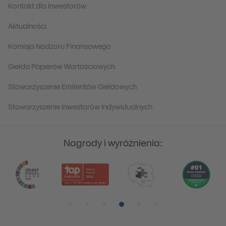
Kontakt dla Inwestorów
Aktualności
Komisja Nadzoru Finansowego
Giełda Papierów Wartościowych
Stowarzyszenie Emitentów Giełdowych
Stowarzyszenie Inwestorów Indywidualnych
Nagrody i wyróżnienia:
Pozycja numer 1
Pozycja numer 2
Pozycja numer 3
Pozycja numer 4
Pozycja numer 5
Pozycja numer 6