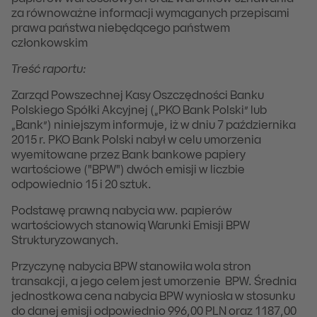
za równoważne informacji wymaganych przepisami
prawa państwa niebędącego państwem
członkowskim
Treść raportu:
Zarząd Powszechnej Kasy Oszczędności Banku
Polskiego Spółki Akcyjnej („PKO Bank Polski” lub
„Bank”) niniejszym informuje, iż w dniu 7 października
2015 r. PKO Bank Polski nabył w celu umorzenia
wyemitowane przez Bank bankowe papiery
wartościowe ("BPW") dwóch emisji w liczbie
odpowiednio 15 i 20 sztuk.
Podstawę prawną nabycia ww. papierów
wartościowych stanowią Warunki Emisji BPW
Strukturyzowanych.
Przyczynę nabycia BPW stanowiła wola stron
transakcji, a jego celem jest umorzenie BPW. Średnia
jednostkowa cena nabycia BPW wyniosła w stosunku
do danej emisji odpowiednio 996,00 PLN oraz 1187,00