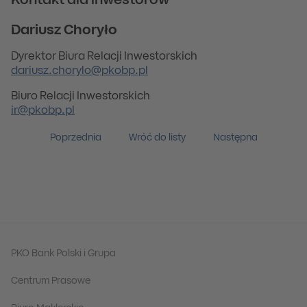
Kontakt dla inwestorów
Dariusz Choryło
Dyrektor Biura Relacji Inwestorskich
dariusz.chorylo@pkobp.pl
Biuro Relacji Inwestorskich
ir@pkobp.pl
Poprzednia
Wróć do listy
Następna
PKO Bank Polski i Grupa
Centrum Prasowe