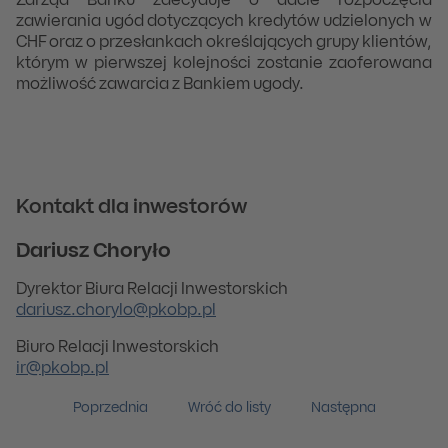
Zarząd Banku zdecyduje o dacie rozpoczęcia
zawierania ugód dotyczących kredytów udzielonych w
CHF oraz o przesłankach określających grupy klientów,
którym w pierwszej kolejności zostanie zaoferowana
możliwość zawarcia z Bankiem ugody.
Kontakt dla inwestorów
Dariusz Choryło
Dyrektor Biura Relacji Inwestorskich
dariusz.chorylo@pkobp.pl
Biuro Relacji Inwestorskich
ir@pkobp.pl
Poprzednia
Wróć do listy
Następna