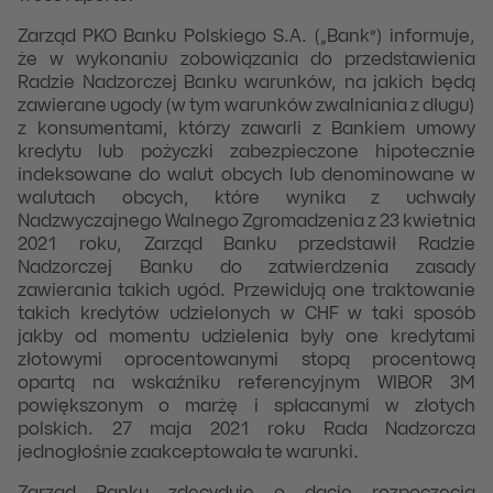
Zarząd PKO Banku Polskiego S.A. („Bank”) informuje,
że w wykonaniu zobowiązania do przedstawienia
Radzie Nadzorczej Banku warunków, na jakich będą
zawierane ugody (w tym warunków zwalniania z długu)
z konsumentami, którzy zawarli z Bankiem umowy
kredytu lub pożyczki zabezpieczone hipotecznie
indeksowane do walut obcych lub denominowane w
walutach obcych, które wynika z uchwały
Nadzwyczajnego Walnego Zgromadzenia z 23 kwietnia
2021 roku, Zarząd Banku przedstawił Radzie
Nadzorczej Banku do zatwierdzenia zasady
zawierania takich ugód. Przewidują one traktowanie
takich kredytów udzielonych w CHF w taki sposób
jakby od momentu udzielenia były one kredytami
złotowymi oprocentowanymi stopą procentową
opartą na wskaźniku referencyjnym WIBOR 3M
powiększonym o marżę i spłacanymi w złotych
polskich. 27 maja 2021 roku Rada Nadzorcza
jednogłośnie zaakceptowała te warunki.