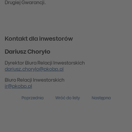
Drugiej Gwarancji.
Kontakt dla inwestorów
Dariusz Choryło
Dyrektor Biura Relacji Inwestorskich
dariusz.chorylo@pkobp.pl
Biuro Relacji Inwestorskich
ir@pkobp.pl
Poprzednia
Wróć do listy
Następna