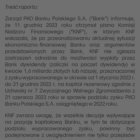
Treść raportu:
Zarząd PKO Banku Polskiego S.A. ("Bank") informuje,
że 11 grudnia 2023 roku otrzymał pismo Komisji
Nadzoru Finansowego ("KNF"), w którym KNF
wskazała, że po przeanalizowaniu aktualnej sytuacji
ekonomiczno-finansowej Banku oraz argumentów
przedstawionych przez Bank, KNF nie zgłasza
zastrzeżeń odnośnie do możliwości wypłaty przez
Bank dywidendy (zaliczki na poczet dywidendy) w
kwocie 1,6 miliarda złotych lub niższej, przeznaczonej
z zysku wypracowanego w okresie od 1 stycznia 2022 r.
do 31 grudnia 2022 r. na kapitał rezerwowy zgodnie z
Uchwałą nr 7 Zwyczajnego Walnego Zgromadzenia z
21 czerwca 2023 roku w sprawie podziału zysku PKO
Banku Polskiego S.A. osiągniętego w 2022 roku.
KNF zwraca uwagę, że wszelkie decyzje wpływające
na pozycję kapitałową Banku, w tym te dotyczące
podziału wypracowanego zysku, powinny być
podejmowane z uwzględnieniem nie tylko przepisów