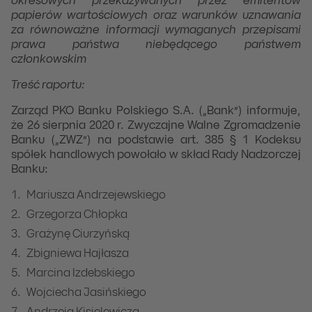
okresowych przekazywanych przez emitentów
papierów wartościowych oraz warunków uznawania
za równoważne informacji wymaganych przepisami
prawa państwa niebędącego państwem
członkowskim
Treść raportu:
Zarząd PKO Banku Polskiego S.A. („Bank”) informuje,
że 26 sierpnia 2020 r. Zwyczajne Walne Zgromadzenie
Banku („ZWZ”) na podstawie art. 385 § 1 Kodeksu
spółek handlowych powołało w skład Rady Nadzorczej
Banku:
Mariusza Andrzejewskiego
Grzegorza Chłopka
Grażynę Ciurzyńską
Zbigniewa Hajłasza
Marcina Izdebskiego
Wojciecha Jasińskiego