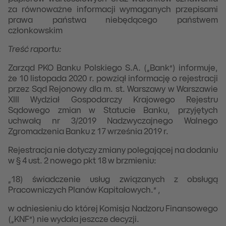
za równoważne informacji wymaganych przepisami
prawa państwa niebędącego państwem
członkowskim
Treść raportu:
Zarząd PKO Banku Polskiego S.A. („Bank”) informuje,
że 10 listopada 2020 r. powziął informację o rejestracji
przez Sąd Rejonowy dla m. st. Warszawy w Warszawie
XIII Wydział Gospodarczy Krajowego Rejestru
Sądowego zmian w Statucie Banku, przyjętych
uchwałą nr 3/2019 Nadzwyczajnego Walnego
Zgromadzenia Banku z 17 września 2019 r.
Rejestracja nie dotyczy zmiany polegającej na dodaniu
w § 4 ust. 2 nowego pkt 18 w brzmieniu:
„18) świadczenie usług związanych z obsługą
Pracowniczych Planów Kapitałowych.” ,
w odniesieniu do której Komisja Nadzoru Finansowego
(„KNF”) nie wydała jeszcze decyzji.