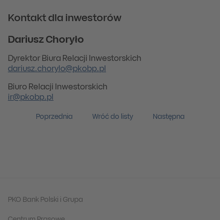
Kontakt dla inwestorów
Dariusz Choryło
Dyrektor Biura Relacji Inwestorskich
dariusz.chorylo@pkobp.pl
Biuro Relacji Inwestorskich
ir@pkobp.pl
Poprzednia
Wróć do listy
Następna
PKO Bank Polski i Grupa
Centrum Prasowe