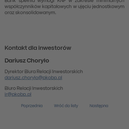
Bank spełnia wymogi KNF w zakresie minimalnych
współczynników kapitałowych w ujęciu jednostkowym
oraz skonsolidowanym.
Kontakt dla inwestorów
Dariusz Choryło
Dyrektor Biura Relacji Inwestorskich
dariusz.chorylo@pkobp.pl
Biuro Relacji Inwestorskich
ir@pkobp.pl
Poprzednia
Wróć do listy
Następna