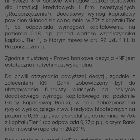
nr 575/2013 w sprawie wymogów ostrożnościowych
dla instytucji kredytowych i firm inwestycyjnych
(„Rozporządzenie”). Dodatkowy wymóg kapitałowy
powinien składać się co najmniej w 75% z kapitału Tier
1, co odpowiada wymogowi kapitałowemu na
poziomie 0,18 p.p. ponad wartość współczynnika
kapitału Tier 1, o którym mowa w art. 92 ust. 1 lit. b
Rozporządzenia.
Zgodnie z ustawą - Prawo bankowe decyzja KNF jest
ostateczna i natychmiast wykonalna.
Do chwili otrzymania powyższej decyzji, zgodnie z
zaleceniem KNF, Bank zobowiązany był do
utrzymywania funduszy własnych na pokrycie
dodatkowego wymogu kapitałowego na poziomie
Grupy Kapitałowej Banku, w celu zabezpieczenia
ryzyka wynikającego z ww. kredytów hipotecznych na
poziomie 0,36 p.p., który składał się co najmniej w 75%
z kapitału Tier 1 (co odpowiada 0,27 p.p.), o czym Bank
informował w raporcie nr 20/2019.