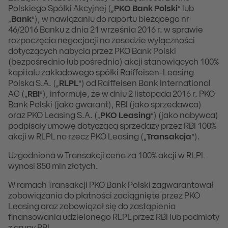
Polskiego Spółki Akcyjnej („
PKO Bank Polski
” lub
„
Bank
”), w nawiązaniu do raportu bieżącego nr
46/2016 Banku z dnia 21 września 2016 r. w sprawie
rozpoczęcia negocjacji na zasadzie wyłączności
dotyczących nabycia przez PKO Bank Polski
(bezpośrednio lub pośrednio) akcji stanowiących 100%
kapitału zakładowego spółki Raiffeisen-Leasing
Polska S.A. („
RLPL
”) od Raiffeisen Bank International
AG („
RBI
”), informuje, że w dniu 2 listopada 2016 r. PKO
Bank Polski (jako gwarant), RBI (jako sprzedawca)
oraz PKO Leasing S.A. („
PKO Leasing
”) (jako nabywca)
podpisały umowę dotyczącą sprzedaży przez RBI 100%
akcji w RLPL na rzecz PKO Leasing („
Transakcja
”).
Uzgodniona w Transakcji cena za 100% akcji w RLPL
wynosi 850 mln złotych.
W ramach Transakcji PKO Bank Polski zagwarantował
zobowiązania do płatności zaciągnięte przez PKO
Leasing oraz zobowiązał się do zastąpienia
finansowania udzielonego RLPL przez RBI lub podmioty