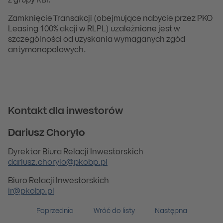
z grupy RBI.
Zamknięcie Transakcji (obejmujące nabycie przez PKO
Leasing 100% akcji w RLPL) uzależnione jest w
szczególności od uzyskania wymaganych zgód
antymonopolowych.
Kontakt dla inwestorów
Dariusz Choryło
Dyrektor Biura Relacji Inwestorskich
dariusz.chorylo@pkobp.pl
Biuro Relacji Inwestorskich
ir@pkobp.pl
Poprzednia
Wróć do listy
Następna