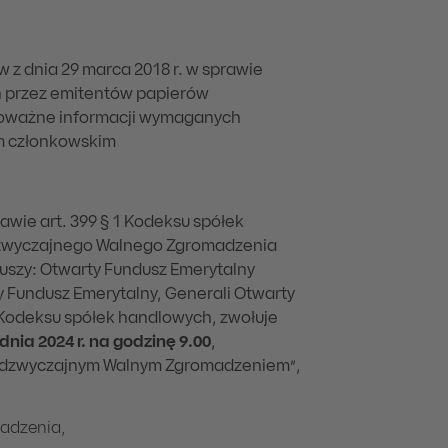
ów z dnia 29 marca 2018 r. w sprawie
h przez emitentów papierów
oważne informacji wymaganych
m członkowskim
awie art. 399 § 1 Kodeksu spółek
dzwyczajnego Walnego Zgromadzenia
uszy: Otwarty Fundusz Emerytalny
 Fundusz Emerytalny, Generali Otwarty
1 Kodeksu spółek handlowych, zwołuje
dnia 2024 r.
na godzinę 9.00
,
„Nadzwyczajnym Walnym Zgromadzeniem”,
adzenia,