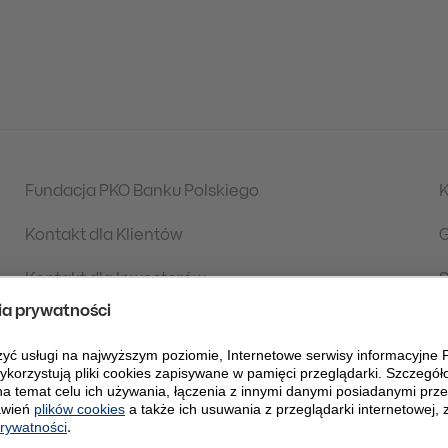
Fundacja PKO Banku Polskiego
K
Kontakt dla Klientów
G
Kontakt dla Inwestorów
S
Aktualności
S