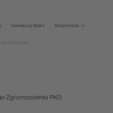
y
Inwestorzy dłużni
Akcjonariusz
Raport nr 58/2024 – Zwołanie Nadzwyczajnego Walnego Zgromadzenia PKO Banku Polskiego S.A.
go Zgromadzenia PKO