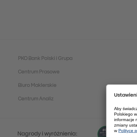
PKO Bank Polski i Grupa
Centrum Prasowe
Biuro Maklerskie
Centrum Analiz
Nagrody i wyróżnienia: