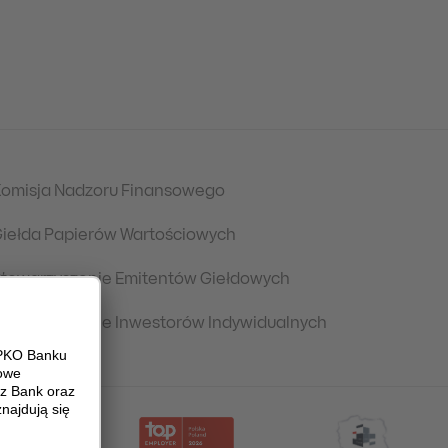
omisja Nadzoru Finansowego
iełda Papierów Wartościowych
towarzyszenie Emitentów Giełdowych
towarzyszenie Inwestorów Indywidualnych