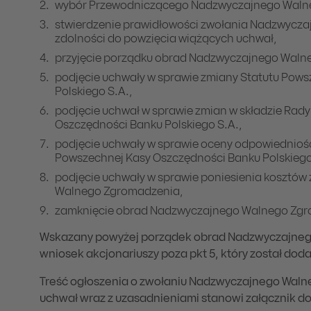
wybór Przewodniczącego Nadzwyczajnego Waln
stwierdzenie prawidłowości zwołania Nadzwycza
zdolności do powzięcia wiążących uchwał,
przyjęcie porządku obrad Nadzwyczajnego Waln
podjęcie uchwały w sprawie zmiany Statutu Pow
Polskiego S.A.,
podjęcie uchwał w sprawie zmian w składzie Rad
Oszczędności Banku Polskiego S.A.,
podjęcie uchwały w sprawie oceny odpowiedniośc
Powszechnej Kasy Oszczędności Banku Polskiego
podjęcie uchwały w sprawie poniesienia kosztów
Walnego Zgromadzenia,
zamknięcie obrad Nadzwyczajnego Walnego Zgr
Wskazany powyżej porządek obrad Nadzwyczajneg
wniosek akcjonariuszy poza pkt 5, który został dod
Treść ogłoszenia o zwołaniu Nadzwyczajnego Waln
uchwał wraz z uzasadnieniami stanowi załącznik do