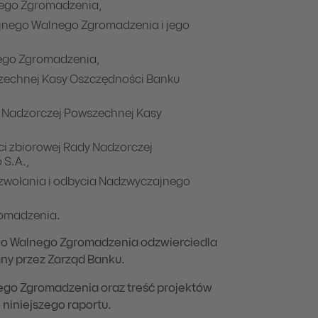
ego Zgromadzenia,
jnego Walnego Zgromadzenia i jego
ego Zgromadzenia,
szechnej Kasy Oszczędności Banku
y Nadzorczej Powszechnej Kasy
i zbiorowej Rady Nadzorczej
 S.A.,
 zwołania i odbycia Nadzwyczajnego
omadzenia.
o Walnego Zgromadzenia odzwierciedla
any przez Zarząd Banku.
ego Zgromadzenia oraz treść projektów
 niniejszego raportu.