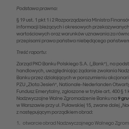
Podstawa prawna:
§ 19 ust. 1 pkt 1 i 2 Rozporządzenia Ministra Finans
informacji bieżących i okresowych przekazywanyc
wartościowych oraz warunków uznawania za równ
przepisami prawa państwa niebędącego państwe
Treść raportu:
Zarząd PKO Banku Polskiego S.A. („Bank”), na podst
handlowych, uwzględniając żądanie zwołania Na
Banku przez działających w porozumieniu akcjonari
PZU „Złota Jesień”, Nationale-Nederlanden Otwarty
Fundusz Emerytalny, zgłoszone w trybie art. 400 § 
Nadzwyczajne Walne Zgromadzenie Banku na
9 gru
w Warszawie przy ul. Puławskiej 15, zwane dalej 
z następującym porządkiem obrad:
otwarcie obrad Nadzwyczajnego Walnego Zgrom