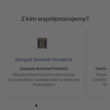
Z kim współpracujemy?
Związek Banków Polskich
Festiwa
Wspólnie wzmacniamy standardy
Wspiera
zrozumiałości i dostępności w sektorze
zostaliśm
finansowym
Sto
Pozycja numer 1
Pozycja numer 2
Pozycja numer 3
Pozycja numer 4
Pozycja numer 5