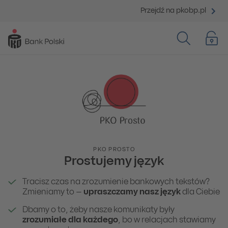
Przejdź na pkobp.pl
PKO PROSTO
Prostujemy język
Tracisz czas na zrozumienie bankowych tekstów?
Zmieniamy to –
upraszczamy nasz język
dla Ciebie
Dbamy o to, żeby nasze komunikaty były
zrozumiałe dla każdego
, bo w relacjach stawiamy