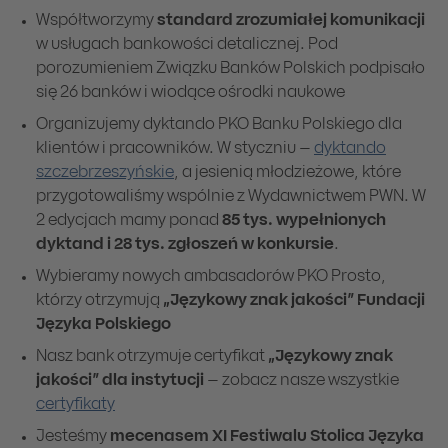
Współtworzymy
standard zrozumiałej komunikacji
w usługach bankowości detalicznej. Pod
porozumieniem Związku Banków Polskich podpisało
się 26 banków i wiodące ośrodki naukowe
Organizujemy dyktando PKO Banku Polskiego dla
klientów i pracowników. W styczniu –
dyktando
szczebrzeszyńskie
, a jesienią młodzieżowe, które
przygotowaliśmy wspólnie z Wydawnictwem PWN. W
2 edycjach mamy ponad
85 tys. wypełnionych
dyktand i 28 tys. zgłoszeń w konkursie
.
Wybieramy nowych ambasadorów PKO Prosto,
którzy otrzymują
„Językowy znak jakości” Fundacji
Języka Polskiego
Nasz bank otrzymuje certyfikat
„Językowy znak
jakości” dla instytucji
– zobacz nasze wszystkie
certyfikaty
Jesteśmy
mecenasem XI Festiwalu Stolica Języka