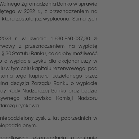
 Walnego Zgromadzenia Banku w sprawie
iętego w 2022 r., z przeznaczeniem na
 która została już wypłacona. Suma tych
2023 r. w kwocie 1.630.860.037,30 zł
erwowy z przeznaczeniem na wypłatę
 § 30 Statutu Banku, co dałoby możliwość
u o wypłacie zysku dla akcjonariuszy w
niu w tym celu kapitału rezerwowego, pod
ania tego kapitału, udzielonego przez
lna decyzja Zarządu Banku o wypłacie
ody Rady Nadzorczej Banku oraz będzie
ywnego stanowiska Komisji Nadzoru
darczą i rynkową.
iepodzielony zysk z lat poprzednich w
 niepodzielonym.
 handlowych rekomendacja ta zostanie