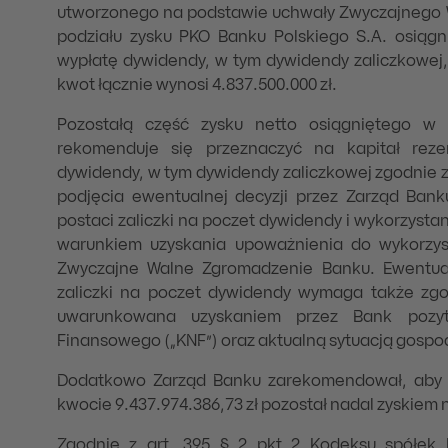
utworzonego na podstawie uchwały Zwyczajnego
podziału zysku PKO Banku Polskiego S.A. osiągn
wypłatę dywidendy, w tym dywidendy zaliczkowej,
kwot łącznie wynosi 4.837.500.000 zł.
Pozostałą część zysku netto osiągniętego w 
rekomenduje się przeznaczyć na kapitał rez
dywidendy, w tym dywidendy zaliczkowej zgodnie z
podjęcia ewentualnej decyzji przez Zarząd Bank
postaci zaliczki na poczet dywidendy i wykorzysta
warunkiem uzyskania upoważnienia do wykorzyst
Zwyczajne Walne Zgromadzenie Banku. Ewentua
zaliczki na poczet dywidendy wymaga także zg
uwarunkowana uzyskaniem przez Bank pozyt
Finansowego („KNF”) oraz aktualną sytuacją gospo
Dodatkowo Zarząd Banku zarekomendował, aby n
kwocie 9.437.974.386,73 zł pozostał nadal zyskiem
Zgodnie z art. 395 § 2 pkt 2 Kodeksu spółek