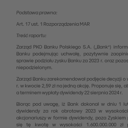
Podstawa prawna:
Art. 17 ust. 1 Rozporządzenia MAR
Treść raportu:
Zarząd PKO Banku Polskiego S.A. („Bank”) inform
Banku podejmując uchwałę, pozytywnie zaopin
sprawie podziału zysku Banku za 2023 r. oraz poz
niepodzielonym.
Zarząd Banku zarekomendował podjęcie decyzji o w
r. w kwocie 2,59 zł na jedną akcję. Proponuje się, a
a terminem wypłaty dywidendy 22 sierpnia 2024 r.
Biorąc pod uwagę, iż Bank dokonał w dniu 1 lut
dywidendy za rok obrotowy 2023 w wysokości 
akcjonariuszy w formie dywidendy, poza Zyskiem
się tę kwotę w wysokości 1.600.000.000 zł 