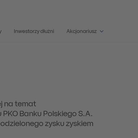
y
Inwestorzy dłużni
Akcjonariusz
j na temat
PKO Banku Polskiego S.A.
podzielonego zysku zyskiem