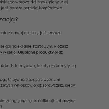
olskiego wprowadziliśmy zmiany w jej
j jest jeszcze bardziej komfortowe.
izacją?
ie z naszej aplikacji jest jeszcze
 sekcji na ekranie startowym. Możesz
w w sekcji
Ulubione produkty
oraz
ak karty kredytowe, lokaty czy kredyty, są
gą Ci być na bieżąco z ważnymi
oczętych wniosków oraz sprawdzisz, kiedy
m zalogujesz się do aplikacji, zobaczysz
O.