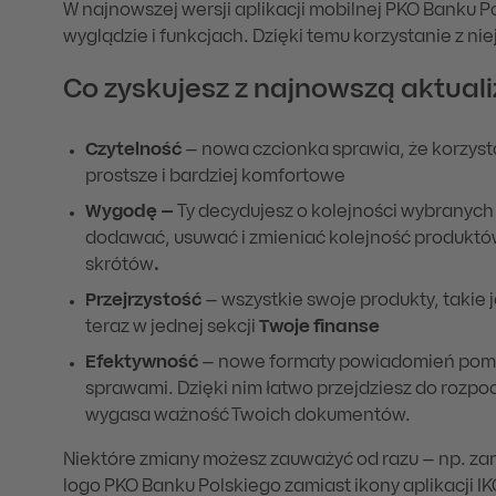
W najnowszej wersji aplikacji mobilnej PKO Banku P
wyglądzie i funkcjach. Dzięki temu korzystanie z nie
Co zyskujesz z najnowszą aktual
Czytelność
– nowa czcionka sprawia, że korzystan
prostsze i bardziej komfortowe
Wygodę –
Ty decydujesz o kolejności wybranych
dodawać, usuwać i zmieniać kolejność produktó
skrótów
.
Przejrzystość
– wszystkie swoje produkty, takie j
teraz w jednej sekcji
Twoje finanse
Efektywność
– nowe formaty powiadomień pomo
sprawami. Dzięki nim łatwo przejdziesz do rozp
wygasa ważność Twoich dokumentów.
Niektóre zmiany możesz zauważyć od razu – np. zani
logo PKO Banku Polskiego zamiast ikony aplikacji IK