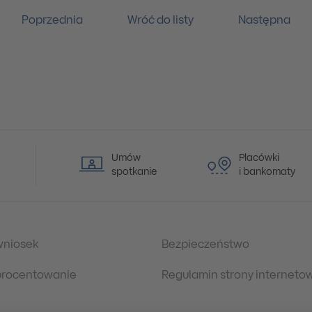
Poprzednia
Wróć do listy
Następna
Umów
Placówki
spotkanie
i bankomaty
wniosek
Bezpieczeństwo
oprocentowanie
Regulamin strony interneto