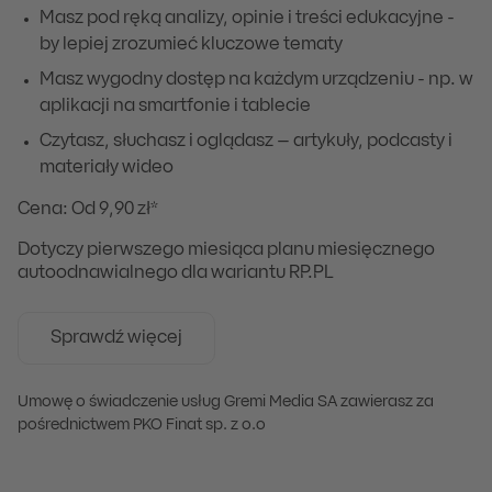
Masz pod ręką analizy, opinie i treści edukacyjne -
by lepiej zrozumieć kluczowe tematy
Masz wygodny dostęp na każdym urządzeniu - np. w
aplikacji na smartfonie i tablecie
Czytasz, słuchasz i oglądasz – artykuły, podcasty i
materiały wideo
Cena: Od 9,90 zł*
Dotyczy pierwszego miesiąca planu miesięcznego
autoodnawialnego dla wariantu RP.PL
Sprawdź więcej
Umowę o świadczenie usług Gremi Media SA zawierasz za
pośrednictwem PKO Finat sp. z o.o