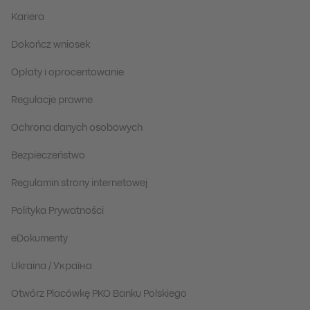
Kariera
Dokończ wniosek
Opłaty i oprocentowanie
Regulacje prawne
Ochrona danych osobowych
Bezpieczeństwo
Regulamin strony internetowej
Polityka Prywatności
eDokumenty
Ukraina / Україна
Otwórz Placówkę PKO Banku Polskiego