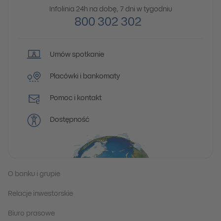
Infolinia 24h na dobę, 7 dni w tygodniu
800 302 302
Umów spotkanie
Placówki i bankomaty
Pomoc i kontakt
Dostępność
O banku i grupie
Relacje inwestorskie
Biuro prasowe