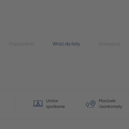
Poprzednia
Wróć do listy
Następna
Umów
Placówki
spotkanie
i bankomaty