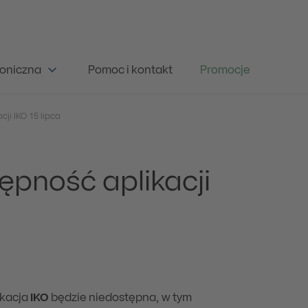
oniczna
Pomoc i kontakt
Promocje
cji IKO 15 lipca
ępność aplikacji
ikacja
IKO
będzie niedostępna, w tym