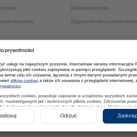
wniosek
Bezpieczeństwo
oprocentowanie
Regulamin strony interneto
 prawne
Polityka Prywatności
danych osobowych
eDokumenty
PLPW