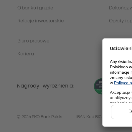
O banku i grupie
Dokończ 
Relacje inwestorskie
Opłaty i 
Biuro prasowe
Regulacje
Kariera
Ochrona 
Nagrody i wyróżnienia:
© 2026 PKO Bank Polski
IBAN Kod BIC (Swift): BPKO