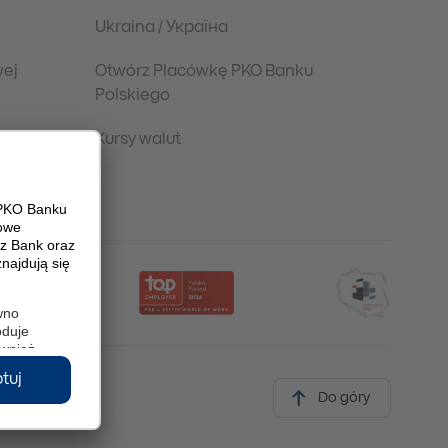
Ukraina / Україна
wej
Otwórz Placówkę PKO Banku
Polskiego
Kursy walut
Do góry