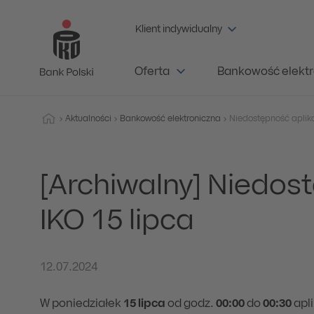
Klient indywidualny
Oferta
Bankowość elektr
Aktualności
Bankowość elektroniczna
Niedostępność aplika
[Archiwalny] Niedost
IKO 15 lipca
12.07.2024
W poniedziałek
15 lipca
od godz.
00:00
do
00:30
apl