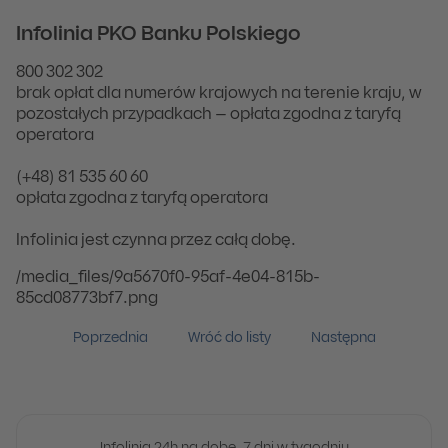
Infolinia PKO Banku Polskiego
800 302 302
brak opłat dla numerów krajowych na terenie kraju, w
pozostałych przypadkach – opłata zgodna z taryfą
operatora
(+48) 81 535 60 60
opłata zgodna z taryfą operatora
Infolinia jest czynna przez całą dobę.
/media_files/9a5670f0-95af-4e04-815b-
85cd08773bf7.png
Poprzednia
Wróć do listy
Następna