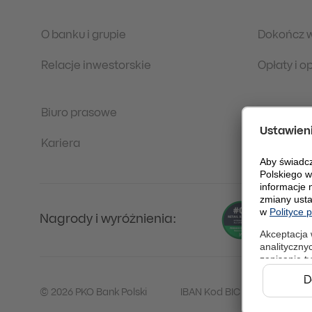
O banku i grupie
Dokończ 
Relacje inwestorskie
Opłaty i 
Biuro prasowe
Regulacje
Kariera
Ochrona 
Nagrody i wyróżnienia:
© 2026 PKO Bank Polski
IBAN Kod BIC (Swift): BPKO