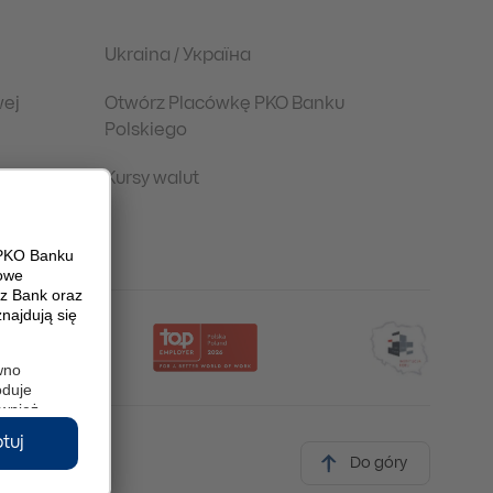
Ukraina / Україна
wej
Otwórz Placówkę PKO Banku
Polskiego
Kursy walut
Do góry