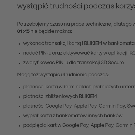
wystąpić trudności podczas korzys
Potrzebujemy czasu na prace techniczne, dlatego 
01:45
nie będzie można:
wykonać transakcji kartą i BLIKIEM w bankomat
nadać PIN-u oraz aktywować karty w aplikacji IKO
zweryfikować PIN-u dla transakcji 3D Secure
Mogą też wystąpić utrudnienia podczas:
płatności kartą w terminalach płatniczych i inter
płatności zbliżeniowych BLIKIEM
płatności Google Pay, Apple Pay, Garmin Pay, Sw
wypłat kartą z bankomatów innych banków
podpięcia kart w Google Pay, Apple Pay, Garmin 