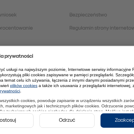
wniosek
Bezpieczeństwo
oprocentowanie
Regulamin strony interneto
 prawne
Polityka Prywatności
danych osobowych
eDokumenty
PLPW