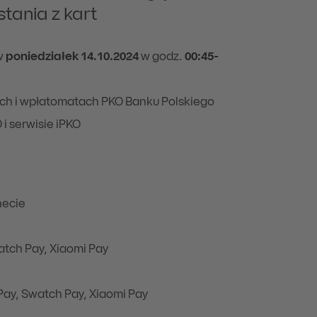
tania z kart
w
poniedziałek 14.10.2024
w godz.
00:45-
ach i wpłatomatach PKO Banku Polskiego
 i serwisie iPKO
necie
atch Pay, Xiaomi Pay
Pay, Swatch Pay, Xiaomi Pay