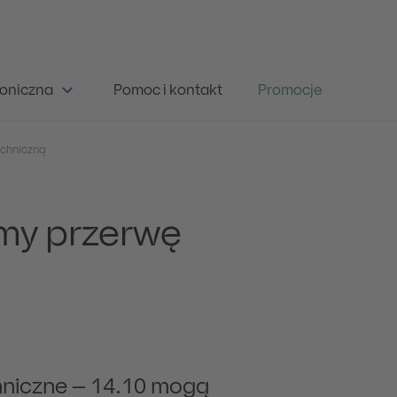
oniczna
Pomoc i kontakt
Promocje
echniczną
emy przerwę
hniczne – 14.10 mogą