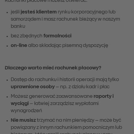
Rachunki płacowe możesz otwierać:
jeśli
jesteś klientem
rynku korporacyjnego lub
samorządem i masz rachunek bieżący w naszym
banku
bez zbędnych
formalności
on-line
albo składając pisemną dyspozycję
Dlaczego warto mieć rachunek płacowy?
Dostęp do rachunku i historii operacji mają tylko
uprawnione osoby
– np. z działu kadr i płac
Możesz generować zaawansowane
raporty i
wyciągi
– łatwiej zarządzisz wypłatami
wynagrodzeń
Nie musisz
trzymać na nim pieniędzy – może być
powiązany z innym rachunkiem pomocniczym lub