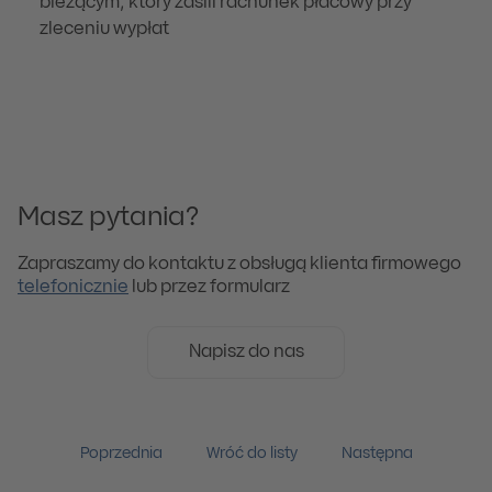
bieżącym, który zasili rachunek płacowy przy
zleceniu wypłat
Masz pytania?
Zapraszamy do kontaktu z obsługą klienta firmowego
telefonicznie
lub przez formularz
Napisz do nas
Poprzednia
Wróć do listy
Następna