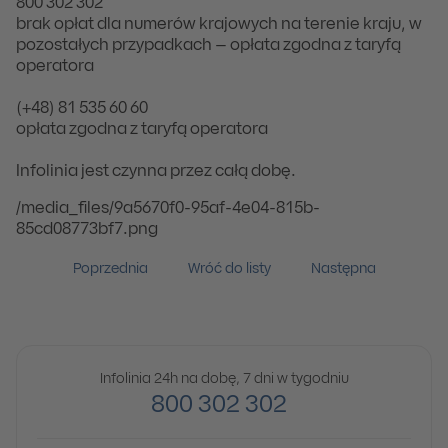
800 302 302
brak opłat dla numerów krajowych na terenie kraju, w
pozostałych przypadkach – opłata zgodna z taryfą
operatora
(+48) 81 535 60 60
opłata zgodna z taryfą operatora
Infolinia jest czynna przez całą dobę.
/media_files/9a5670f0-95af-4e04-815b-
85cd08773bf7.png
Poprzednia
Wróć do listy
Następna
Infolinia 24h na dobę, 7 dni w tygodniu
800 302 302