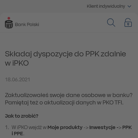
Klient indywidualny
Składaj dyspozycje do PPK zdalnie
w iPKO
18.06.2021
Zaktualizowałeś swoje dane osobowe w banku?
Pamiętaj też o aktualizacji danych w PKO TFI.
Jak to zrobić?
W iPKO wejdź w
Moje produkty
->
Inwestycje -
>
PPK
i PPE
.