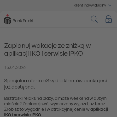
Klient indywidualny
Zaplanuj wakacje ze zniżką w
aplikacji IKO i serwisie iPKO
15.01.2026
Specjalna oferta eSky dla klientów banku jest
już dostępna.
Beztroski relaks na plaży, a może weekend w dużym
mieście? Zaplanuj swój wymarzony wyjazd już teraz.
Zrobisz to wygodnie i w atrakcyjnej cenie w
aplikacji
IKO
i
serwisie iPKO
.