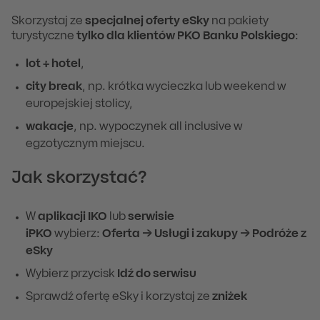
Skorzystaj ze
specjalnej oferty eSky
na pakiety
turystyczne
tylko dla klientów PKO Banku Polskiego
:
lot + hotel
,
city break
, np. krótka wycieczka lub weekend w
europejskiej stolicy,
wakacje
, np. wypoczynek all inclusive w
egzotycznym miejscu.
Jak skorzystać?
W
aplikacji IKO
lub
serwisie
iPKO
wybierz:
Oferta
→
Usługi i zakupy
→
Podróże z
eSky
Wybierz przycisk
Idź do serwisu
Sprawdź ofertę eSky i korzystaj ze
zniżek