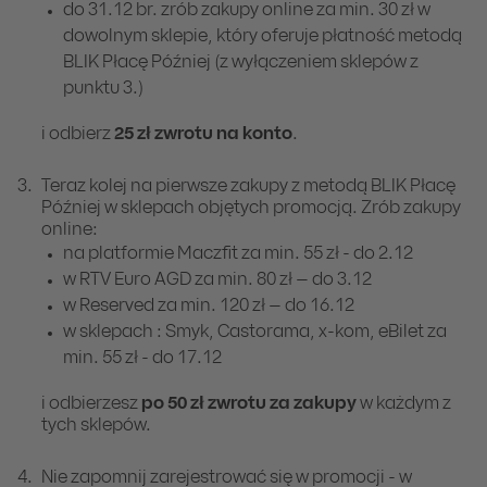
do 31.12 br. zrób zakupy online za min. 30 zł w
dowolnym sklepie, który oferuje płatność metodą
BLIK Płacę Później (z wyłączeniem sklepów z
punktu 3.)
i odbierz
25 zł zwrotu na konto
.
Teraz kolej na pierwsze zakupy z metodą BLIK Płacę
Później w sklepach objętych promocją.
Zrób zakupy
online:
na platformie Maczfit za min. 55 zł - do 2.12
w RTV Euro AGD za min. 80 zł – do 3.12
w Reserved za min. 120 zł – do 16.12
w sklepach : Smyk, Castorama, x-kom, eBilet za
min. 55 zł - do 17.12
i odbierzesz
po 50 zł zwrotu za zakupy
w każdym z
tych sklepów.
Nie zapomnij zarejestrować się w promocji - w