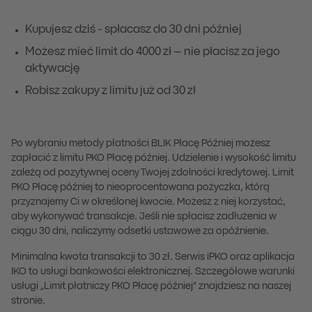
Kupujesz dziś - spłacasz do 30 dni później
Możesz mieć limit do 4000 zł – nie płacisz za jego
aktywację
Robisz zakupy z limitu już od 30 zł
Po wybraniu metody płatności BLIK Płacę Później możesz
zapłacić z limitu PKO Płacę później. Udzielenie i wysokość limitu
zależą od pozytywnej oceny Twojej zdolności kredytowej. Limit
PKO Płacę później to nieoprocentowana pożyczka, którą
przyznajemy Ci w określonej kwocie. Możesz z niej korzystać,
aby wykonywać transakcje. Jeśli nie spłacisz zadłużenia w
ciągu 30 dni, naliczymy odsetki ustawowe za opóźnienie.
Minimalna kwota transakcji to 30 zł. Serwis iPKO oraz aplikacja
IKO to usługi bankowości elektronicznej. Szczegółowe warunki
usługi „Limit płatniczy PKO Płacę później” znajdziesz na naszej
stronie.