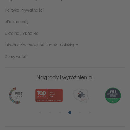
Polityka Prywatności
eDokumenty
Ukraina / Україна
Otwórz Placówkę PKO Banku Polskiego
Kursy walut
Nagrody i wyróżnienia:
Pozycja numer 1
Pozycja numer 2
Pozycja numer 3
Pozycja numer 4
Pozycja numer 5
Pozycja numer 6