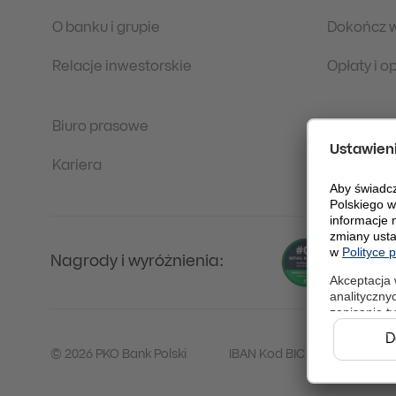
O banku i grupie
Dokończ 
Relacje inwestorskie
Opłaty i 
Biuro prasowe
Regulacje
Kariera
Ochrona 
Nagrody i wyróżnienia:
© 2026 PKO Bank Polski
IBAN Kod BIC (Swift): BPKO