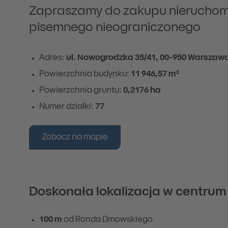
Zapraszamy do zakupu nieruchom
pisemnego nieograniczonego
Adres:
ul. Nowogrodzka 35/41, 00-950 Warszaw
Powierzchnia budynku:
11 946,57 m²
Powierzchnia gruntu:
0,2176 ha
Numer działki:
77
Zobacz na mapie
Doskonała lokalizacja w centru
100 m
od Ronda Dmowskiego