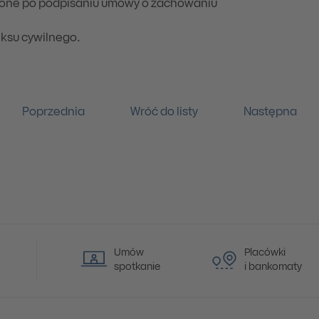
ione po podpisaniu umowy o zachowaniu
eksu cywilnego.
Poprzednia
Wróć do listy
Następna
Umów
Placówki
spotkanie
i bankomaty