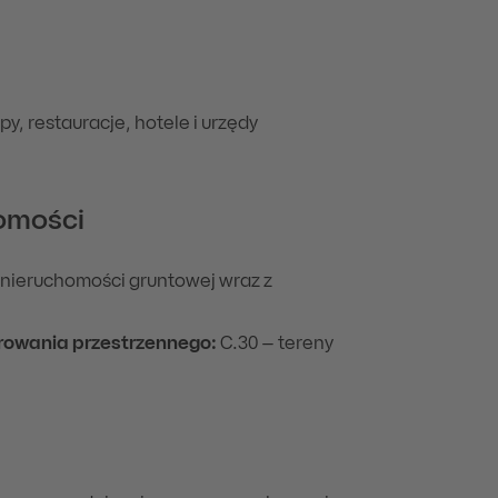
y, restauracje, hotele i urzędy
omości
nieruchomości gruntowej wraz z
rowania przestrzennego:
C.30 – tereny