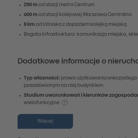
250 m
od stacji metra Centrum
600 m
od stacji kolejowej Warszawa Centralna
8 km
od lotniska z dojazdem kolejką miejską
Bogata infrastruktura: komunikacja miejska, sklep
Dodatkowe informacje o nieruch
Typ własności:
prawo użytkowania wieczystego 
posadowionym na niej budynkiem
Studium uwarunkowań i kierunków zagospoda
wielofunkcyjne
?
Więcej