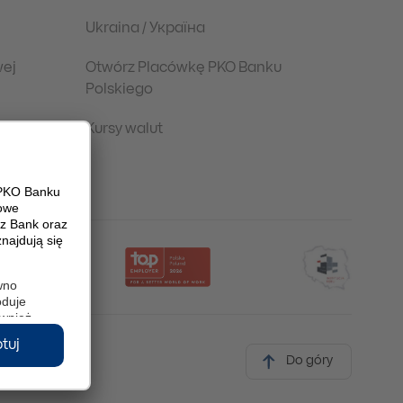
Ukraina / Україна
wej
Otwórz Placówkę PKO Banku
Polskiego
Kursy walut
Do góry