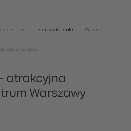
oniczna
Pomoc i kontakt
Promocje
Nieruchomość na sprzedaż: Warszawa, ul. Nowogrodzka 35/41
 atrakcyjna
ntrum Warszawy