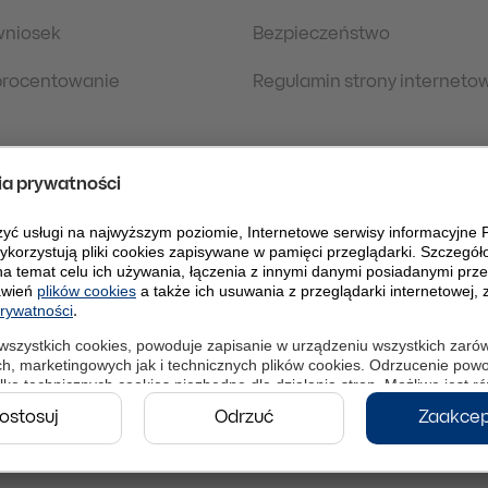
wniosek
Bezpieczeństwo
oprocentowanie
Regulamin strony interneto
 prawne
Polityka Prywatności
danych osobowych
eDokumenty
PLPW