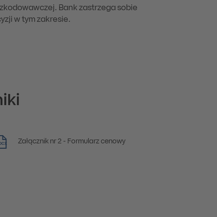
szkodowawczej. Bank zastrzega sobie
zji w tym zakresie.
iki
Załącznik nr 2 - Formularz cenowy
OCX