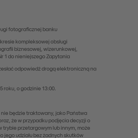
gi fotograficznej banku
akresie kompleksowej obsługi
tografii biznesowej, wizerunkowej,
Nr 1 do nieniejszego Zapytania
rzesłać odpowiedź drogą elektroniczną na
 roku, o godzinie 13:00.
ł nie będzie traktowany, jako Państwa
raz, że w przypadku podjęcia decyzji o
 trybie przetargowym lub innym, może
o jego udziału bez żadnych skutków