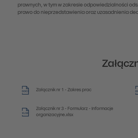
prawnych, w tym w zakresie odpowiedzialności od
prawo do nieprzedstawienia oraz uzasadnienia decy
Załączn
Załącznik nr 1 - Zakres prac
DOCX
D
Załącznik nr 3 - Formularz - Informacje
XLSX
organizacyjne.xlsx