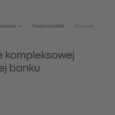
oniczna
Pomoc i kontakt
Promocje
e kompleksowej
nej banku