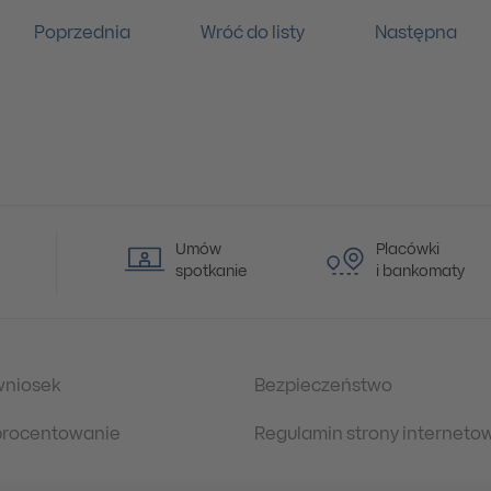
Poprzednia
Wróć do listy
Następna
Umów
Placówki
spotkanie
i bankomaty
wniosek
Bezpieczeństwo
oprocentowanie
Regulamin strony interneto