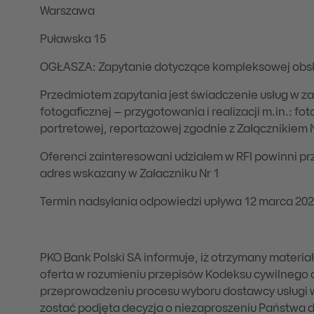
Warszawa
Puławska 15
OGŁASZA: Zapytanie dotyczące kompleksowej obsłu
Przedmiotem zapytania jest świadczenie usług w z
fotogaficznej – przygotowania i realizacji m.in.: fo
portretowej, reportażowej zgodnie z Załącznikiem 
Oferenci zainteresowani udziałem w RFI powinni p
adres wskazany w Załaczniku Nr 1
Termin nadsyłania odpowiedzi upływa 12 marca 2025
PKO Bank Polski SA informuje, iż otrzymany materia
oferta w rozumieniu przepisów Kodeksu cywilnego o
przeprowadzeniu procesu wyboru dostawcy usługi w
zostać podjęta decyzja o niezaproszeniu Państwa d