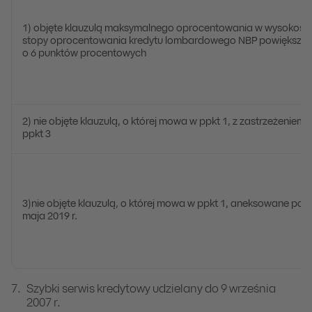
1) objęte klauzulą maksymalnego oprocentowania w wysokości
stopy oprocentowania kredytu lombardowego NBP powiększon
o 6 punktów procentowych
2) nie objęte klauzulą, o której mowa w ppkt 1, z zastrzeżeniem
ppkt 3
3)nie objęte klauzulą, o której mowa w ppkt 1, aneksowane po 
maja 2019 r.
Szybki serwis kredytowy udzielany do 9 września
2007 r.