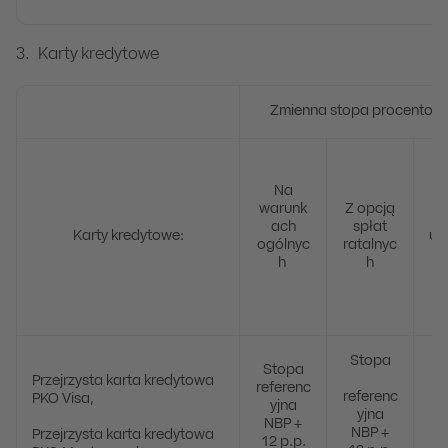
Karty kredytowe
Zmienna stopa procentowa
Na
warunk
Z opcją
ach
spłat
Karty kredytowe:
uż
ogólnyc
ratalnyc
h
h
6
Stopa
Stopa
Przejrzysta karta kredytowa
referenc
referenc
PKO Visa,
yjna
yjna
NBP +
NBP +
Przejrzysta karta kredytowa
12 p.p.