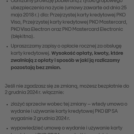
Obniżamy prowizję pobieraną z tytułu grupowego
ubezpieczenia na życie (umowy zawarte od dnia 25
maja 2018 r.) dla: Przejrzystej karty kredytowej PKO
Visa, Przejrzystej karty kredytowej PKO Mastercard,
PKO Visa Electron oraz PKO Mastercard Electronic
(błękitna).
Upraszczamy zapisy o opłacie rocznej za obsługę
karty kredytowej.
Wysokość opłaty, kwoty, które
zwalniają z opłaty i sposób w jaki ją rozliczamy
pozostają bez zmian.
Jeśli nie zgadzasz się ze zmianą, możesz bezpłatnie do
2 grudnia 2024 r. włącznie:
złożyć sprzeciw wobec tej zmiany – wtedy umowa o
wydanie i używanie karty kredytowej PKO BP SA
wygaśnie 2 grudnia 2024 r.
wypowiedzieć umowę o wydanie i używanie karty