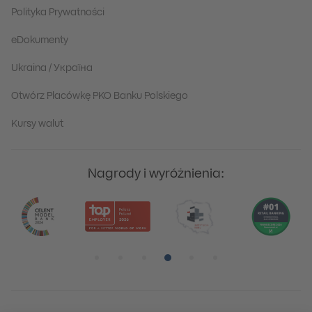
Polityka Prywatności
eDokumenty
Ukraina / Україна
Otwórz Placówkę PKO Banku Polskiego
Kursy walut
Nagrody i wyróżnienia:
Pozycja numer 1
Pozycja numer 2
Pozycja numer 3
Pozycja numer 4
Pozycja numer 5
Pozycja numer 6