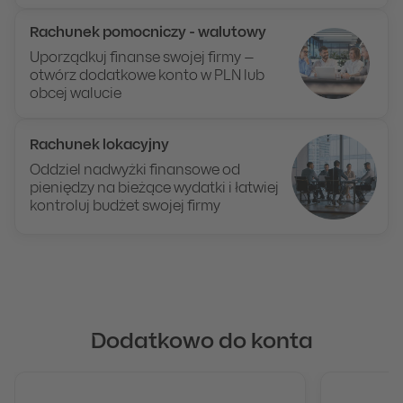
Rachunek pomocniczy - walutowy
Uporządkuj finanse swojej firmy –
otwórz dodatkowe konto w PLN lub
obcej walucie
Rachunek lokacyjny
Oddziel nadwyżki finansowe od
pieniędzy na bieżące wydatki i łatwiej
kontroluj budżet swojej firmy
Linia kredytowa w koncie
Debet w koncie
Zyskaj stały dostęp do pieniędzy do
20 000 zł
bez zabez
Dodatkowo do konta
Kredyt obrotowy
Kredyt w rachunku odnawialny lub nieodnawialny