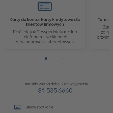
Karty do konta i karty kredytowe dla
Terminal
klientów firmowych
Zamów
Płać tak, jak Ci wygodnie kartą lub
zainst
telefonem – w sklepach
przyjmuj
stacjonarnych i internetowych
Pozycja numer 1
Pozycja numer 2
Pozycja numer 3
Infolinia 24h na dobę, 7 dni w tygodniu
81 535 6660
Umów spotkanie