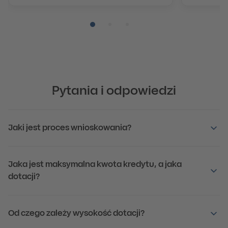
Pozycja numer 1
Pozycja numer 2
Pozycja numer 3
Pytania i odpowiedzi
Jaki jest proces wnioskowania?
Jaka jest maksymalna kwota kredytu, a jaka
dotacji?
Od czego zależy wysokość dotacji?