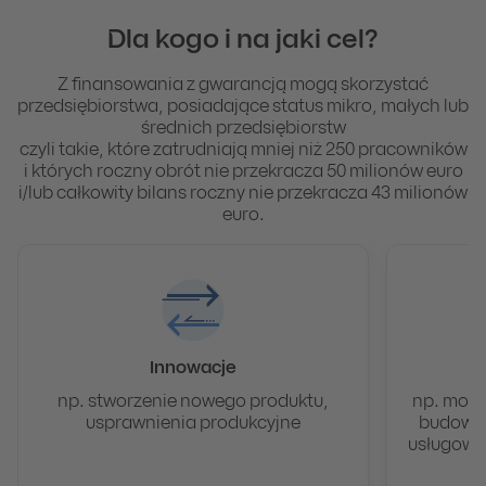
Dla kogo i na jaki cel?
Z finansowania z gwarancją mogą skorzystać
przedsiębiorstwa, posiadające status mikro, małych lub
średnich przedsiębiorstw
czyli takie, które zatrudniają mniej niż 250 pracowników
i których roczny obrót nie przekracza 50 milionów euro
i/lub całkowity bilans roczny nie przekracza 43 milionów
euro.
Innowacje
np. stworzenie nowego produktu,
np. mont
usprawnienia produkcyjne
budowa 
usługowe