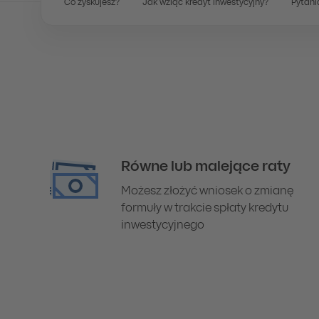
Co zyskujesz?
Jak wziąć kredyt inwestycyjny?
Pytani
Równe lub malejące raty
Możesz złożyć wniosek o zmianę
formuły w trakcie spłaty kredytu
inwestycyjnego