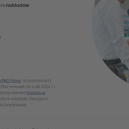
nie
nakładów
i
a PKO Firma
. W pozostałych
Złóż wniosek do 6.08.2026 r. i
otyczą również
Kredytu w
óły w oddziale. Decyzja o
ści kredytowej.