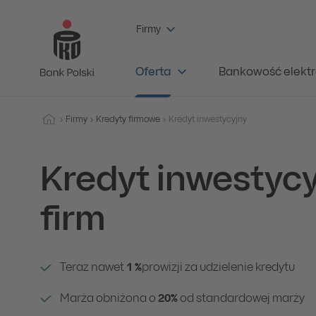
Firmy
Oferta
Bankowość elektr
Firmy
Kredyty firmowe
Kredyt inwestycyjny
Kredyt inwestycy
firm
Teraz nawet
1 %
prowizji za udzielenie kredytu
Marża obniżona o
20%
od standardowej marży