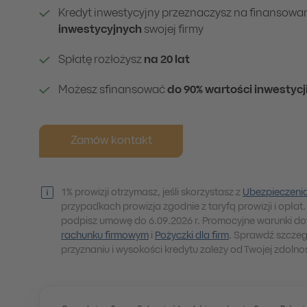
Kredyt inwestycyjny przeznaczysz na finansowa
inwestycyjnych
swojej firmy
Spłatę rozłożysz
na 20 lat
Możesz sfinansować
do 90% wartości inwestycj
Zamów kontakt
1% prowizji otrzymasz, jeśli skorzystasz z
Ubezpieczeni
przypadkach prowizja zgodnie z taryfą prowizji i opłat. 
podpisz umowę do 6.09.2026 r. Promocyjne warunki d
rachunku firmowym
i
Pożyczki dla firm
. Sprawdź szczeg
przyznaniu i wysokości kredytu zależy od Twojej zdolno