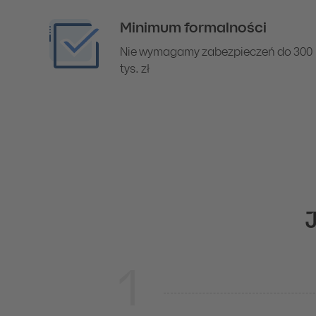
Minimum formalności
Nie wymagamy zabezpieczeń do 300
tys. zł
J
1
Jak wziąć kredyt inwestycyjny?