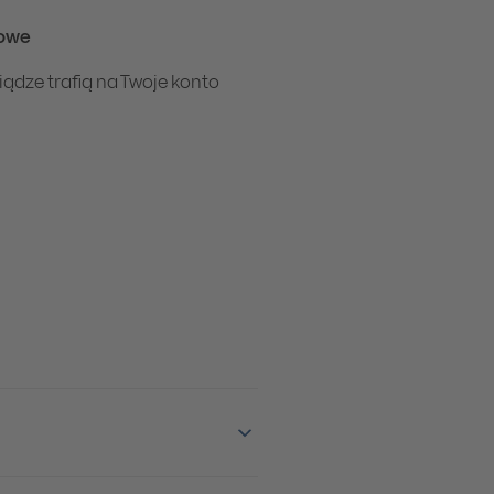
owe
iądze trafią na Twoje konto