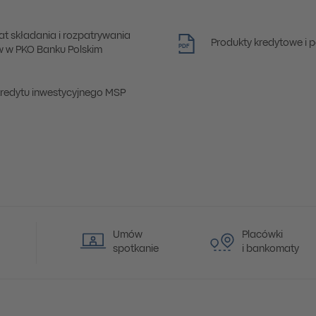
at składania i rozpatrywania
Produkty kredytowe i p
PDF
ów w PKO Banku Polskim
redytu inwestycyjnego MSP
Umów
Placówki
spotkanie
i bankomaty