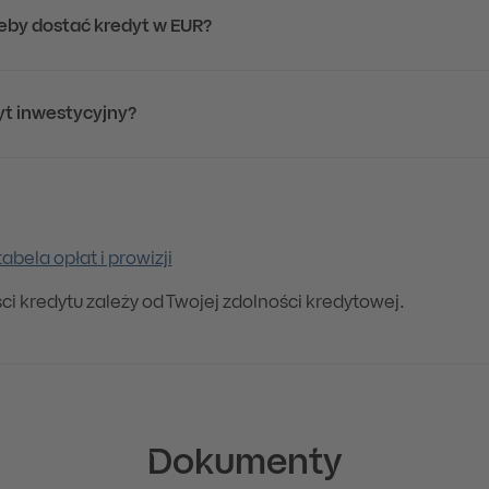
żeby dostać kredyt w EUR?
t inwestycyjny?
tabela opłat i prowizji
ci kredytu zależy od Twojej zdolności kredytowej.
Dokumenty