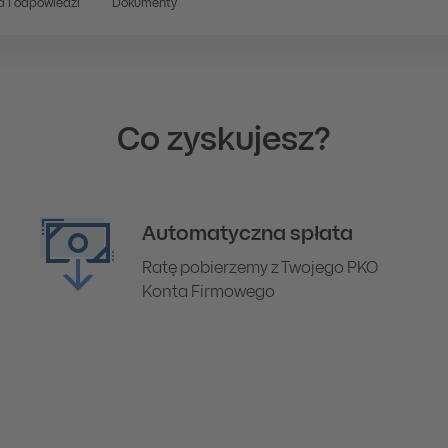
a i odpowiedzi
Dokumenty
Co zyskujesz?
Automatyczna spłata
Ratę pobierzemy z Twojego PKO
Konta Firmowego