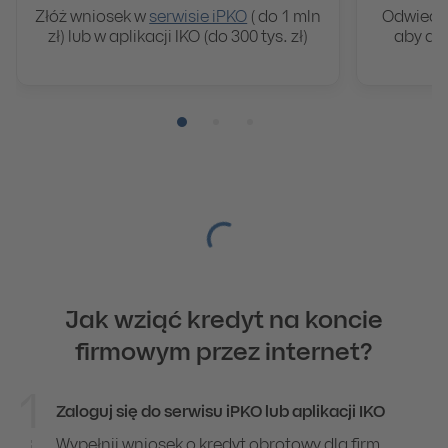
Złóż wniosek w
serwisie iPKO
( do 1 mln
Odwiedź 
zł) lub w aplikacji IKO (do 300 tys. zł)
aby do
Pozycja numer 1
Pozycja numer 2
Pozycja numer 3
Jak wziąć kredyt na koncie
firmowym przez internet?
1
Zaloguj się do serwisu iPKO lub aplikacji IKO
Jak wziąć kredyt na koncie firmowym przez intern
Wypełnij wniosek o kredyt obrotowy dla firm