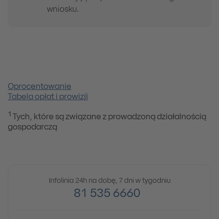
wniosku.
Oprocentowanie
Tabela opłat i prowizji
1
Tych, które są związane z prowadzoną działalnością
gospodarczą
Infolinia 24h na dobę, 7 dni w tygodniu
81 535 6660