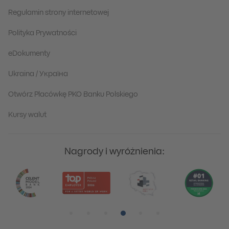
Regulamin strony internetowej
Polityka Prywatności
eDokumenty
Ukraina / Україна
Otwórz Placówkę PKO Banku Polskiego
Kursy walut
Nagrody i wyróżnienia:
Pozycja numer 1
Pozycja numer 2
Pozycja numer 3
Pozycja numer 4
Pozycja numer 5
Pozycja numer 6