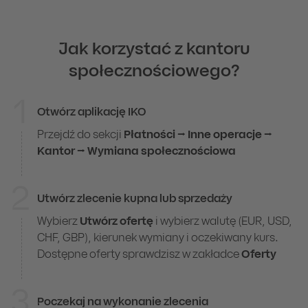
Jak korzystać z kantoru
społecznościowego?
1
Otwórz aplikację IKO
Jak korzystać z kantoru społecznościowego
Przejdź do sekcji
Płatności
⭢
Inne operacje
⭢
Kantor
⭢
Wymiana społecznościowa
2
Utwórz zlecenie kupna lub sprzedaży
Wybierz
Utwórz ofertę
i wybierz walutę (EUR, USD,
CHF, GBP), kierunek wymiany i oczekiwany kurs.
Dostępne oferty sprawdzisz w zakładce
Oferty
3
Poczekaj na wykonanie zlecenia