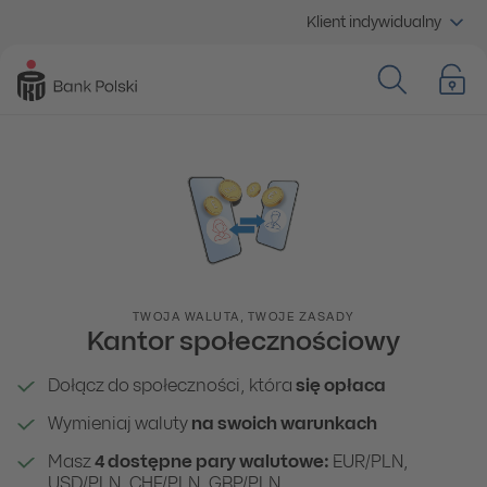
Klient indywidualny
TWOJA WALUTA, TWOJE ZASADY
Kantor społecznościowy
Dołącz do społeczności, która
się opłaca
Wymieniaj waluty
na swoich warunkach
Masz
4 dostępne pary walutowe:
EUR/PLN,
USD/PLN, CHF/PLN, GBP/PLN