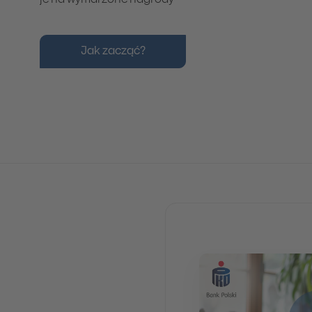
je na wymarzone nagrody
Jak zacząć?