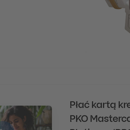
Płać kartą k
PKO Masterc