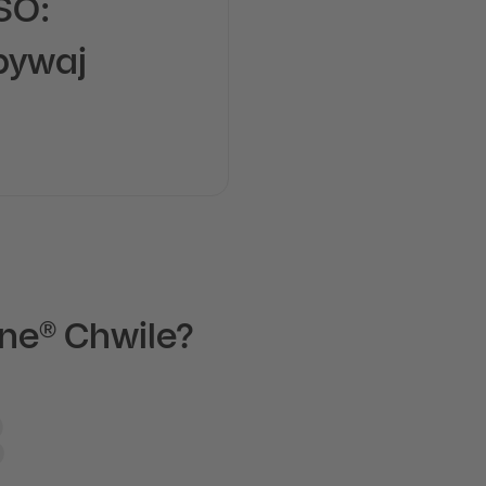
SO:
bywaj
ne® Chwile?
3