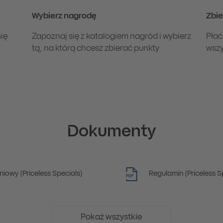
Wybierz nagrodę
Zbie
ię
Zapoznaj się z katalogiem nagród i wybierz
Płać
tą, na którą chcesz zbierać punkty
wszy
Dokumenty
iowy (Priceless Specials)
Regulamin (Priceless S
PDF
Pokaż wszystkie