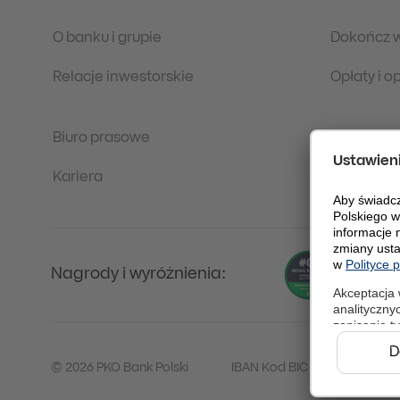
O banku i grupie
Dokończ 
Relacje inwestorskie
Opłaty i 
Biuro prasowe
Regulacje
Kariera
Ochrona 
Nagrody i wyróżnienia:
© 2026 PKO Bank Polski
IBAN Kod BIC (Swift): BPKO