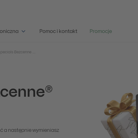
oniczna
Pomoc i kontakt
Promocje
Mastercard Priceless Specials Bezcenne Chwile
zcenne®
ść a następnie wymieniasz