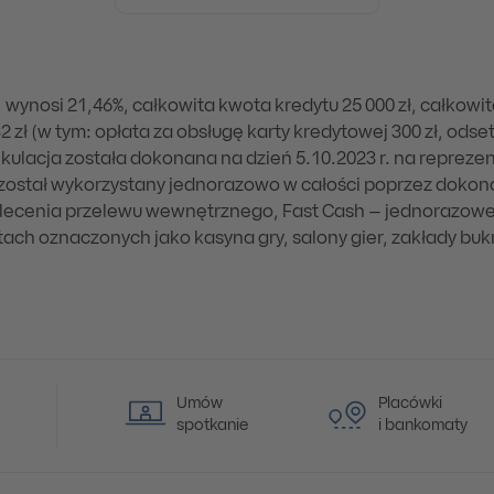
nosi 21,46%, całkowita kwota kredytu 25 000 zł, całkowit
 zł (w tym: opłata za obsługę karty kredytowej 300 zł, odset
 Kalkulacja została dokonana na dzień 5.10.2023 r. na repre
zł został wykorzystany jednorazowo w całości poprzez doko
polecenia przelewu wewnętrznego, Fast Cash – jednorazowe
h oznaczonych jako kasyna gry, salony gier, zakłady bukmac
Umów
Placówki
spotkanie
i bankomaty