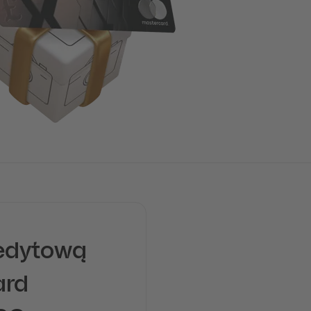
redytową
ard