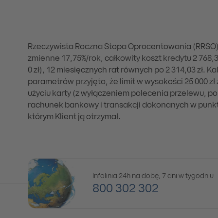
Rzeczywista Roczna Stopa Oprocentowania (RRSO) wy
zmienne 17,75%/rok, całkowity koszt kredytu 2 768,32
0 zł), 12 miesięcznych rat równych po 2 314,03 zł.
parametrów przyjęto, że limit w wysokości 25 000 
użyciu karty (z wyłączeniem polecenia przelewu, 
rachunek bankowy i transakcji dokonanych w punktac
którym Klient ją otrzymał.
Infolinia 24h na dobę, 7 dni w tygodniu
800 302 302