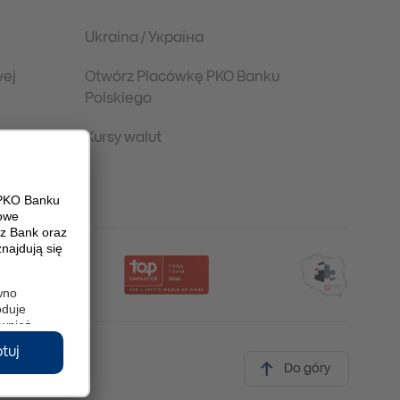
Ukraina / Україна
wej
Otwórz Placówkę PKO Banku
Polskiego
Kursy walut
Do góry