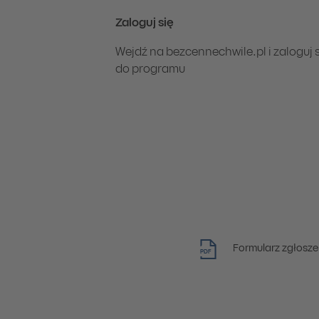
Zaloguj się
Wejdź na bezcennechwile.pl i zaloguj s
do programu
Formularz zgłoszen
PDF