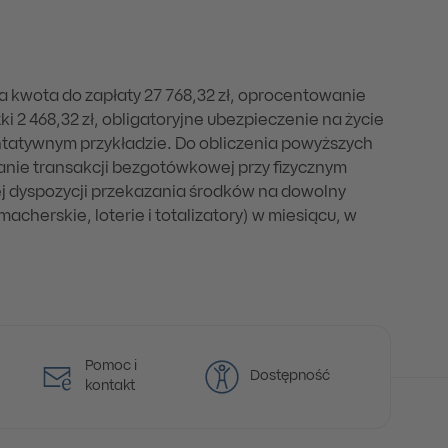
a kwota do zapłaty 27 768,32 zł, oprocentowanie
ki 2 468,32 zł, obligatoryjne ubezpieczenie na życie
zentatywnym przykładzie. Do obliczenia powyższych
nanie transakcji bezgotówkowej przy fizycznym
j dyspozycji przekazania środków na dowolny
herskie, loterie i totalizatory) w miesiącu, w
Pomoc i
Dostępność
kontakt