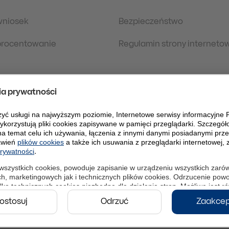
wniosek
Bezpieczeństwo
oprocentowanie
Regulamin strony interneto
 prawne
Polityka Prywatności
danych osobowych
eDokumenty
PLPW