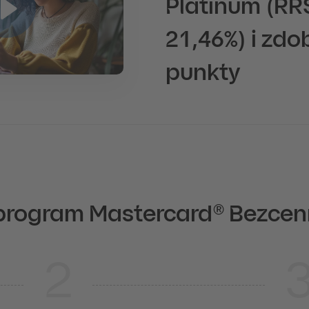
Platinum (RR
21,46%) i zdo
punkty
 program Mastercard® Bezcen
2