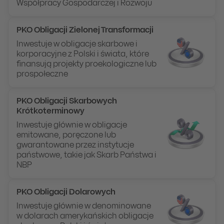
Współpracy Gospodarczej i Rozwoju
PKO Obligacji Zielonej Transformacji
Inwestuje w obligacje skarbowe i
korporacyjne z Polski i świata, które
finansują projekty proekologiczne lub
prospołeczne
PKO Obligacji Skarbowych
Krótkoterminowy
Inwestuje głównie w obligacje
emitowane, poręczone lub
gwarantowane przez instytucje
państwowe, takie jak Skarb Państwa i
NBP
PKO Obligacji Dolarowych
Inwestuje głównie w denominowane
w dolarach amerykańskich obligacje