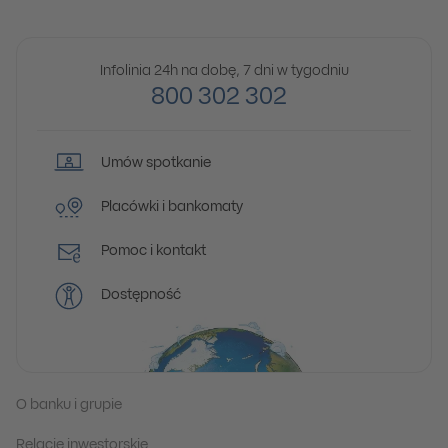
Infolinia 24h na dobę, 7 dni w tygodniu
800 302 302
Umów spotkanie
Placówki i bankomaty
Pomoc i kontakt
Dostępność
O banku i grupie
Relacje inwestorskie