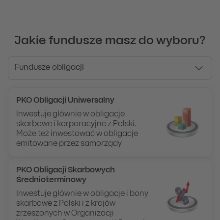
Jakie fundusze masz do wyboru?
Fundusze obligacji
PKO Obligacji Uniwersalny
Fundusze obligacji
Inwestuje głównie w obligacje
skarbowe i korporacyjne z Polski.
Może też inwestować w obligacje
emitowane przez samorządy
PKO Obligacji Skarbowych
Średnioterminowy
Inwestuje głównie w obligacje i bony
skarbowe z Polski i z krajów
zrzeszonych w Organizacji