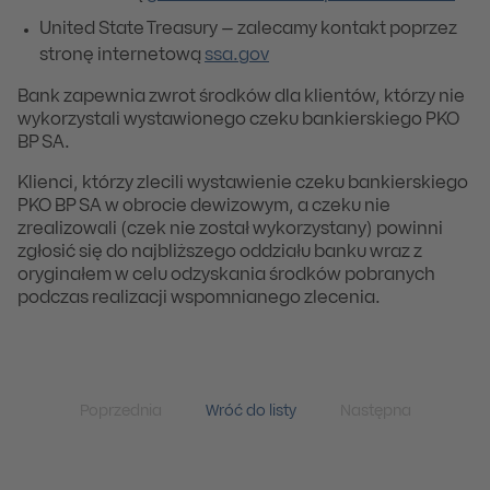
United State Treasury – zalecamy kontakt poprzez
stronę internetową
ssa.gov
Bank zapewnia zwrot środków dla klientów, którzy nie
wykorzystali wystawionego czeku bankierskiego PKO
BP SA.
Klienci, którzy zlecili wystawienie czeku bankierskiego
PKO BP SA w obrocie dewizowym, a czeku nie
zrealizowali (czek nie został wykorzystany) powinni
zgłosić się do najbliższego oddziału banku wraz z
oryginałem w celu odzyskania środków pobranych
podczas realizacji wspomnianego zlecenia.
Poprzednia
Wróć do listy
Następna