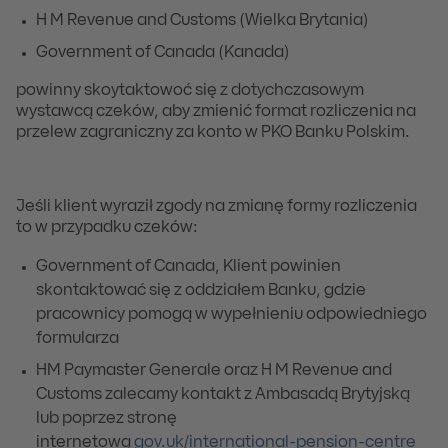
H M Revenue and Customs (Wielka Brytania)
Government of Canada (Kanada)
powinny skoytaktowoć się z dotychczasowym
wystawcą czeków, aby zmienić format rozliczenia na
przelew zagraniczny za konto w PKO Banku Polskim.
Jeśli klient wyraził zgody na zmianę formy rozliczenia
to w przypadku czeków:
Government of Canada, Klient powinien
skontaktować się z oddziałem Banku, gdzie
pracownicy pomogą w wypełnieniu odpowiedniego
formularza
HM Paymaster Generale oraz H M Revenue and
Customs zalecamy kontakt z Ambasadą Brytyjską
lub poprzez stronę
internetową
gov.uk/international-pension-centre