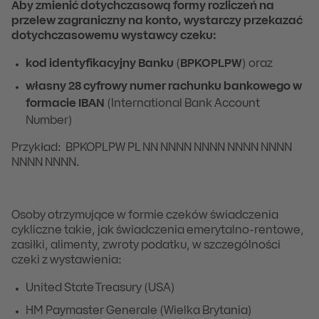
Aby zmienić dotychczasową formy rozliczeń na
przelew zagraniczny na konto, wystarczy przekazać
dotychczasowemu wystawcy czeku:
kod identyfikacyjny Banku
(
BPKOPLPW
) oraz
własny 28 cyfrowy numer rachunku bankowego w
formacie IBAN
(International Bank Account
Number)
Przykład: BPKOPLPW PL NN NNNN NNNN NNNN NNNN
NNNN NNNN.
Osoby otrzymujące w formie czeków świadczenia
cykliczne takie, jak świadczenia emerytalno-rentowe,
zasiłki, alimenty, zwroty podatku, w szczególności
czeki z wystawienia:
United State Treasury (USA)
HM Paymaster Generale (Wielka Brytania)